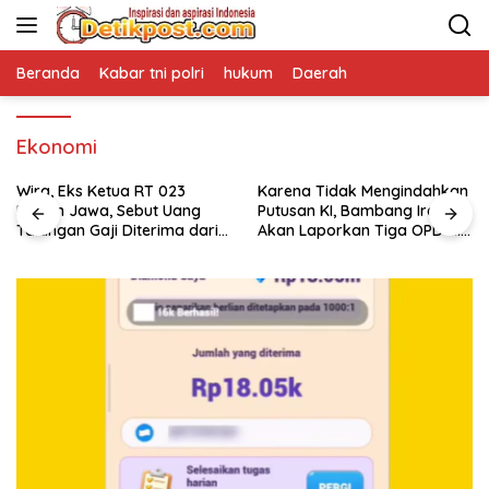
Langsung
ke
konten
Beranda
Kabar tni polri
hukum
Daerah
Ekonomi
Wira, Eks Ketua RT 023
Karena Tidak Mengindahkan
Bagan Jawa, Sebut Uang
Putusan KI, Bambang Irawan
Talangan Gaji Diterima dari
Akan Laporkan Tiga OPD di
Sekdes, Pj Penghulu Tak
Rokan Hilir
Terlibat