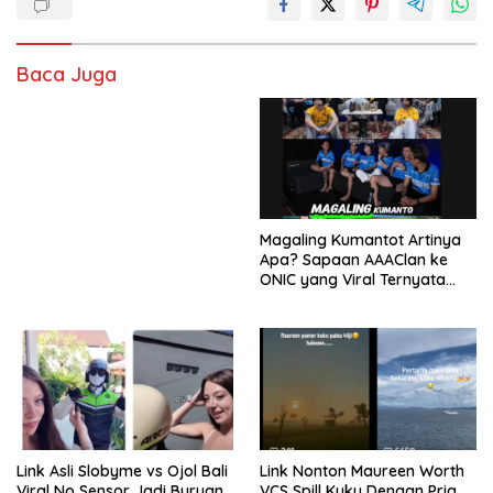
Baca Juga
Magaling Kumantot Artinya
Apa? Sapaan AAAClan ke
ONIC yang Viral Ternyata
Punya Makna Mengejutkan
Link Asli Slobyme vs Ojol Bali
Link Nonton Maureen Worth
Viral No Sensor Jadi Buruan
VCS Spill Kuku Dengan Pria