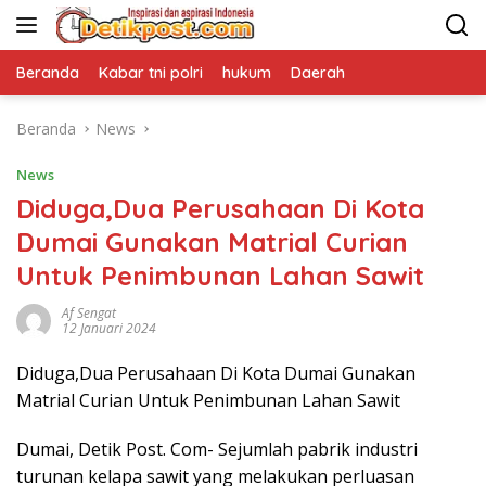
Langsung
ke
konten
Beranda
Kabar tni polri
hukum
Daerah
Beranda
News
News
Diduga,Dua Perusahaan Di Kota
Dumai Gunakan Matrial Curian
Untuk Penimbunan Lahan Sawit
Af Sengat
12 Januari 2024
Diduga,Dua Perusahaan Di Kota Dumai Gunakan
Matrial Curian Untuk Penimbunan Lahan Sawit
Dumai, Detik Post. Com- Sejumlah pabrik industri
turunan kelapa sawit yang melakukan perluasan