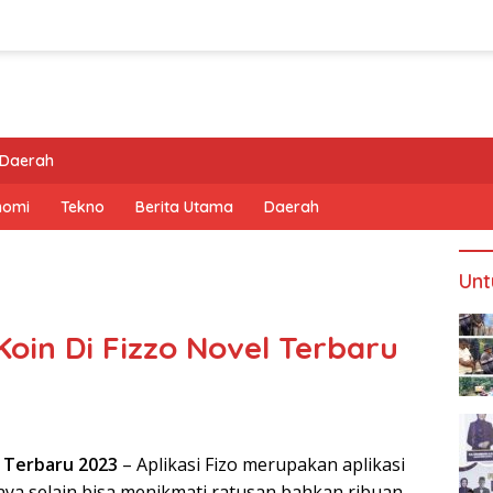
Daerah
nomi
Tekno
Berita Utama
Daerah
Unt
oin Di Fizzo Novel Terbaru
l Terbaru 2023
– Aplikasi Fizo merupakan aplikasi
nya selain bisa menikmati ratusan bahkan ribuan