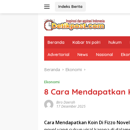
Langsung
Indeks Berita
ke
konten
Beranda
Kabar tni polri
hukum
Advertorial
News
Nasional
Eko
Beranda
Ekonomi
Ekonomi
8 Cara Mendapatkan K
Biro Daerah
17 Desember 2025
Cara Mendapatkan Koin Di Fizzo Nove
novel yang cukup viral karena di dalam