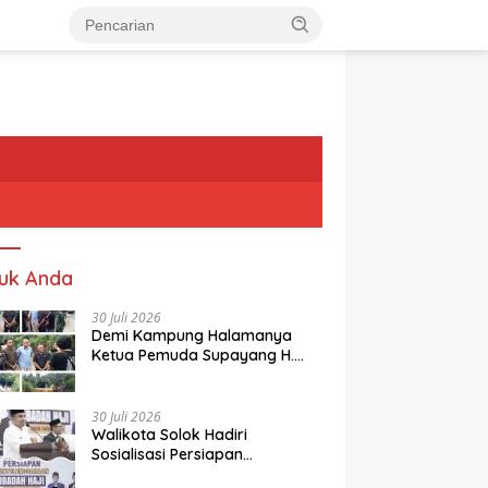
uk Anda
30 Juli 2026
Demi Kampung Halamanya
Ketua Pemuda Supayang H.
Rusli, Kelontorkan Dana Pribadi
Perbaiki Jalan Rusak Dari
Simpang Tabek Menuju
30 Juli 2026
Supayang
Walikota Solok Hadiri
Sosialisasi Persiapan
Penyelenggaraan Ibadah Haji