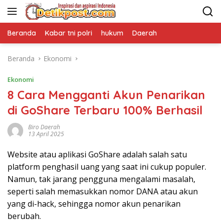
Langsung
ke
konten
Beranda
Kabar tni polri
hukum
Daerah
Beranda
Ekonomi
Ekonomi
8 Cara Mengganti Akun Penarikan
di GoShare Terbaru 100% Berhasil
Biro Daerah
13 April 2025
Website atau aplikasi GoShare adalah salah satu
platform penghasil uang yang saat ini cukup populer.
Namun, tak jarang pengguna mengalami masalah,
seperti salah memasukkan nomor DANA atau akun
yang di-hack, sehingga nomor akun penarikan
berubah.