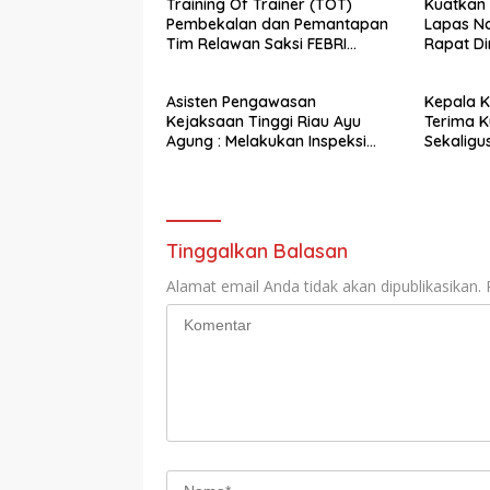
Training Of Trainer (TOT)
Kuatkan
Pembekalan dan Pemantapan
Lapas Na
Tim Relawan Saksi FEBRI
Rapat D
UTAMA
Asisten Pengawasan
Kepala K
Kejaksaan Tinggi Riau Ayu
Terima K
Agung : Melakukan Inspeksi
Sekaligu
Umum dan Khusus di
Bengkali
Kejaksaan Negeri Bengkalis
Tinggalkan Balasan
Alamat email Anda tidak akan dipublikasikan.