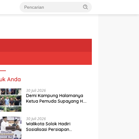
uk Anda
30 Juli 2026
Demi Kampung Halamanya
Ketua Pemuda Supayang H.
Rusli, Kelontorkan Dana Pribadi
Perbaiki Jalan Rusak Dari
Simpang Tabek Menuju
30 Juli 2026
Supayang
Walikota Solok Hadiri
Sosialisasi Persiapan
Penyelenggaraan Ibadah Haji