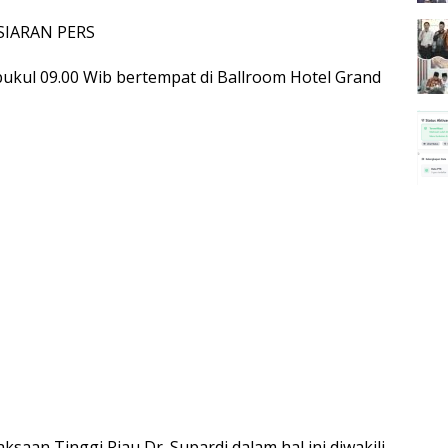
SIARAN PERS
pukul 09.00 Wib bertempat di Ballroom Hotel Grand
saan Tinggi Riau Dr. Supardi dalam hal ini diwakili