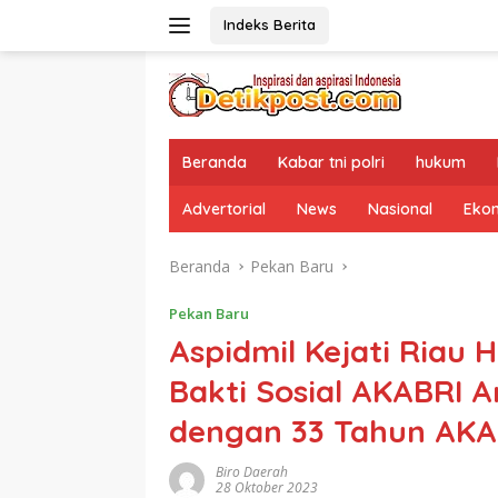
Langsung
Indeks Berita
ke
konten
Beranda
Kabar tni polri
hukum
Advertorial
News
Nasional
Eko
Beranda
Pekan Baru
Pekan Baru
Aspidmil Kejati Riau 
Bakti Sosial AKABRI
dengan 33 Tahun AKA
Biro Daerah
28 Oktober 2023