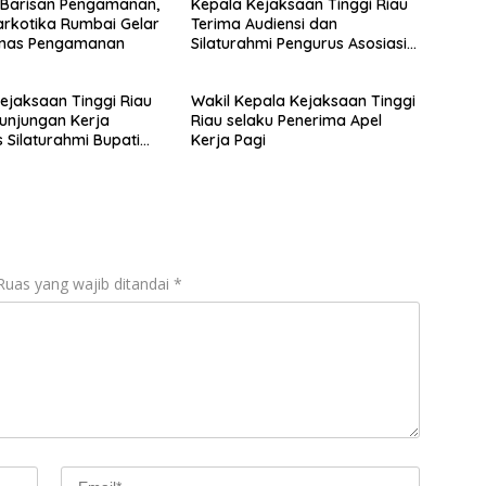
 Barisan Pengamanan,
Kepala Kejaksaan Tinggi Riau
rkotika Rumbai Gelar
Terima Audiensi dan
inas Pengamanan
Silaturahmi Pengurus Asosiasi
Media Siber Indonesia Wilayah
Riau
ejaksaan Tinggi Riau
Wakil Kepala Kejaksaan Tinggi
unjungan Kerja
Riau selaku Penerima Apel
s Silaturahmi Bupati
Kerja Pagi
s
Ruas yang wajib ditandai
*