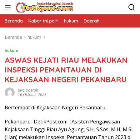
Langsung
ke
konten
Beranda
Kabar tni polri
hukum
Daerah
Beranda
hukum
hukum
ASWAS KEJATI RIAU MELAKUKAN
INSPEKSI PEMANTAUAN DI
KEJAKSAAN NEGERI PEKANBARU
Biro Daerah
16 Oktober 2023
Bertempat di Kejaksaan Negeri Pekanbaru.
Pekanbaru- DetikPost.com |Asisten Pengawasan
Kejaksaan Tinggi Riau Ayu Agung, S.H, S.Sos, M.H, M.Si
(Han) melakukan Inspeksi Pemantauan Tahun 2023 di