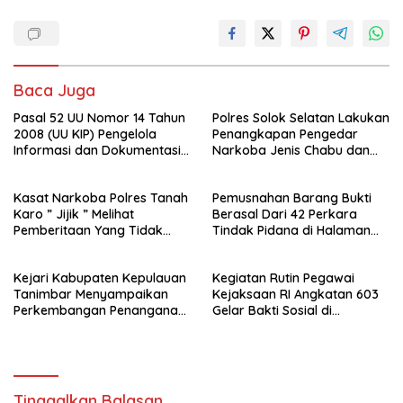
Baca Juga
Pasal 52 UU Nomor 14 Tahun
Polres Solok Selatan Lakukan
2008 (UU KIP) Pengelola
Penangkapan Pengedar
Informasi dan Dokumentasi :
Narkoba Jenis Chabu dan
PPID Sekda Rohil di Laporkan
Ganja
Ke- Polda Riau
Kasat Narkoba Polres Tanah
Pemusnahan Barang Bukti
Karo ” Jijik ” Melihat
Berasal Dari 42 Perkara
Pemberitaan Yang Tidak
Tindak Pidana di Halaman
Benar
Depan Kantor Kejaksaan
Negeri Kepulauan Aru
Kejari Kabupaten Kepulauan
Kegiatan Rutin Pegawai
Tanimbar Menyampaikan
Kejaksaan RI Angkatan 603
Perkembangan Penanganan
Gelar Bakti Sosial di
Perkara Dugaan Tipikor
Kabupaten Sumedang
Sebagai Implementasi
Program “Kejaksaan RI
Peduli”
Tinggalkan Balasan