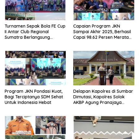
Turnamen Sepak Bola FE Cup
Capaian Program JKN
II Antar Club Regional
Sampai Akhir 2025, Berhasil
Sumatra Berlangsung
Capai 98.62 Persen Merata
Sukses, MMP FC B, Keluar
Bagi Penduduk Indonesia
Sebagai Juara
Program JKN Pondasi Kuat,
Delapan Kapolres di Sumbar
Bagi Terciptanya SDM Sehat
Dimutasi, Kapolres Solok
Untuk Indonesia Hebat
AKBP Agung Pranajaya
Dipercaya Sebagai Kapolres
Pariaman