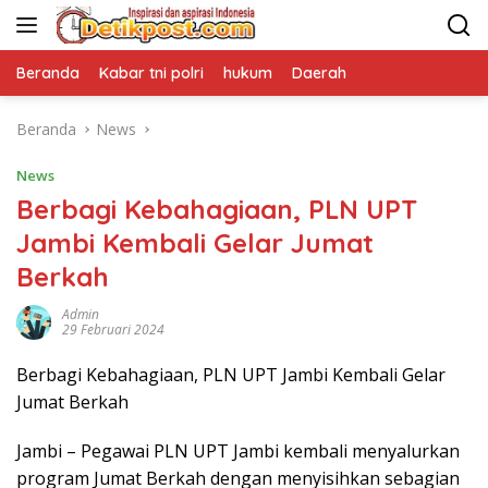
Langsung
ke
konten
Beranda
Kabar tni polri
hukum
Daerah
Beranda
News
News
Berbagi Kebahagiaan, PLN UPT
Jambi Kembali Gelar Jumat
Berkah
Admin
29 Februari 2024
Berbagi Kebahagiaan, PLN UPT Jambi Kembali Gelar
Jumat Berkah
Jambi – Pegawai PLN UPT Jambi kembali menyalurkan
program Jumat Berkah dengan menyisihkan sebagian