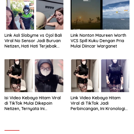
Link Asli Slobyme vs Ojol Bali
Link Nonton Maureen Worth
Viral No Sensor Jadi Buruan
VCS Spill Kuku Dengan Pria
Netizen, Hati Hati Terjebak
Mulai Diincar Warganet
Tautan Palsu!
Isi Video Kebaya Hitam Viral
Link Video Kebaya Hitam
di TikTok Mulai Dikepoin
Viral di TikTok Jadi
Netizen, Ternyata Ini
Perbincangan, Ini Kronologi
Penyebabnya!
dan Fakta yang Beredar