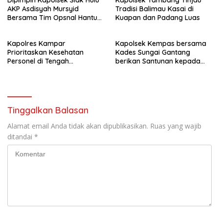
Dipimpin Kapolsek Siak Hulu
Kapolsek Tambang Tinjau
AKP Asdisyah Mursyid
Tradisi Balimau Kasai di
Bersama Tim Opsnal Hantu
Kuapan dan Padang Luas
Malam Reskrim Siak Hulu
Berhasil Tangkap Pelaku
Kapolres Kampar
Kapolsek Kempas bersama
Pengeroyokan di Jalan Raya
Prioritaskan Kesehatan
Kades Sungai Gantang
Kubang Jaya
Personel di Tengah
berikan Santunan kepada
Pengamanan dan Cuaca
Keluarga KPPS.
Ekstrem
Tinggalkan Balasan
Alamat email Anda tidak akan dipublikasikan.
Ruas yang wajib
ditandai
*