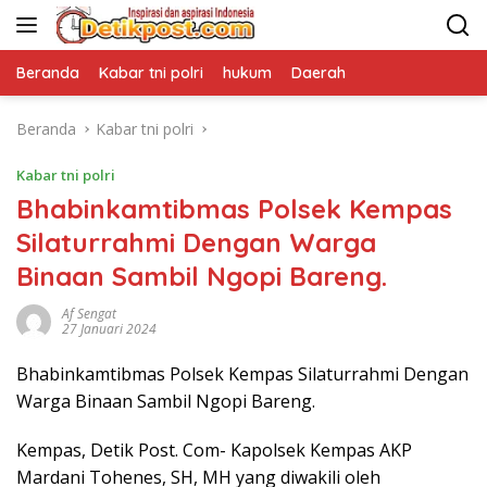
Langsung
ke
konten
Beranda
Kabar tni polri
hukum
Daerah
Beranda
Kabar tni polri
Kabar tni polri
Bhabinkamtibmas Polsek Kempas
Silaturrahmi Dengan Warga
Binaan Sambil Ngopi Bareng.
Af Sengat
27 Januari 2024
Bhabinkamtibmas Polsek Kempas Silaturrahmi Dengan
Warga Binaan Sambil Ngopi Bareng.
Kempas, Detik Post. Com- Kapolsek Kempas AKP
Mardani Tohenes, SH, MH yang diwakili oleh