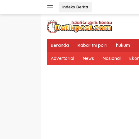
Langsung
Indeks Berita
ke
konten
Beranda
Kabar tni polri
hukum
Advertorial
News
Nasional
Eko