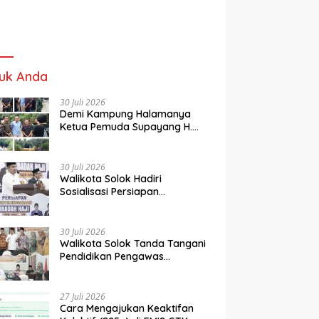
uk Anda
30 Juli 2026
Demi Kampung Halamanya
Ketua Pemuda Supayang H.
Rusli, Kelontorkan Dana Pribadi
Perbaiki Jalan Rusak Dari
Simpang Tabek Menuju
30 Juli 2026
Supayang
Walikota Solok Hadiri
Sosialisasi Persiapan
Penyelenggaraan Ibadah Haji
tahun 2027
30 Juli 2026
Walikota Solok Tanda Tangani
Pendidikan Pengawas
Partisipatif Bersama Bawaslu
27 Juli 2026
Cara Mengajukan Keaktifan