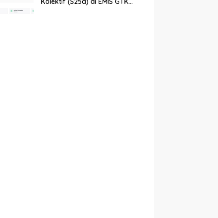
Kolektif (S25a) di EMIS GTK
Baru Kemenag