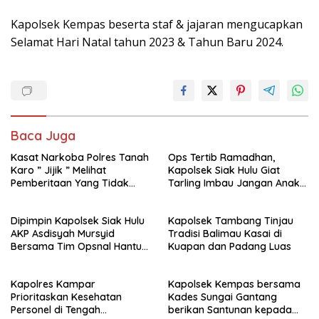
Kapolsek Kempas beserta staf & jajaran mengucapkan
Selamat Hari Natal tahun 2023 & Tahun Baru 2024.
Baca Juga
Kasat Narkoba Polres Tanah
Ops Tertib Ramadhan,
Karo ” Jijik ” Melihat
Kapolsek Siak Hulu Giat
Pemberitaan Yang Tidak
Tarling Imbau Jangan Anak
Benar
Jadi Korban atau pelaku
kejahatan
Dipimpin Kapolsek Siak Hulu
Kapolsek Tambang Tinjau
AKP Asdisyah Mursyid
Tradisi Balimau Kasai di
Bersama Tim Opsnal Hantu
Kuapan dan Padang Luas
Malam Reskrim Siak Hulu
Berhasil Tangkap Pelaku
Kapolres Kampar
Kapolsek Kempas bersama
Pengeroyokan di Jalan Raya
Prioritaskan Kesehatan
Kades Sungai Gantang
Kubang Jaya
Personel di Tengah
berikan Santunan kepada