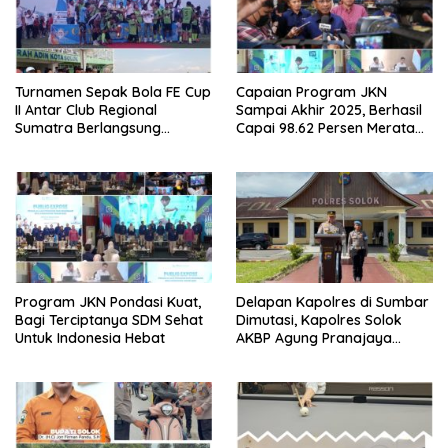
Turnamen Sepak Bola FE Cup
Capaian Program JKN
II Antar Club Regional
Sampai Akhir 2025, Berhasil
Sumatra Berlangsung
Capai 98.62 Persen Merata
Sukses, MMP FC B, Keluar
Bagi Penduduk Indonesia
Sebagai Juara
Program JKN Pondasi Kuat,
Delapan Kapolres di Sumbar
Bagi Terciptanya SDM Sehat
Dimutasi, Kapolres Solok
Untuk Indonesia Hebat
AKBP Agung Pranajaya
Dipercaya Sebagai Kapolres
Pariaman