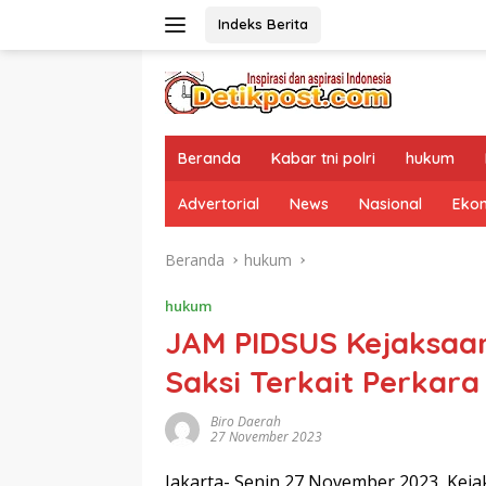
Langsung
Indeks Berita
ke
konten
Beranda
Kabar tni polri
hukum
Advertorial
News
Nasional
Eko
Beranda
hukum
hukum
JAM PIDSUS Kejaksaa
Saksi Terkait Perkar
Biro Daerah
27 November 2023
Jakarta- Senin 27 November 2023, Keja