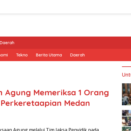
Daerah
nomi
Tekno
Berita Utama
Daerah
Unt
n Agung Memeriksa 1 Orang
a Perkeretaapian Medan
ksaan Agung melalui Tim Jaksa Penyidik pada