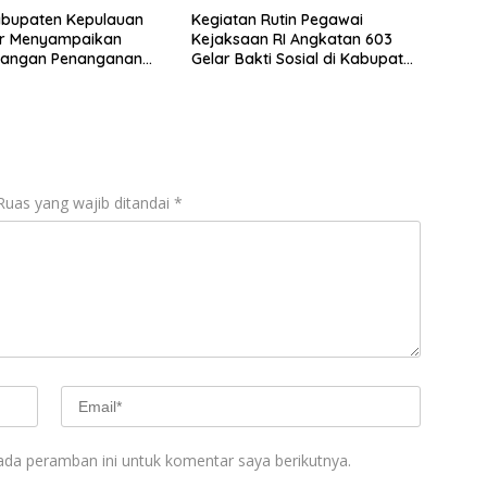
abupaten Kepulauan
Kegiatan Rutin Pegawai
r Menyampaikan
Kejaksaan RI Angkatan 603
angan Penanganan
Gelar Bakti Sosial di Kabupaten
Perkara Dugaan Tipikor
Sumedang Sebagai
Implementasi Program
“Kejaksaan RI Peduli”
Ruas yang wajib ditandai
*
ada peramban ini untuk komentar saya berikutnya.