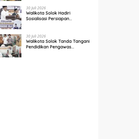
Perbaiki Jalan Rusak Dari
Simpang Tabek Menuju
30 Juli 2026
Supayang
Walikota Solok Hadiri
Sosialisasi Persiapan
Penyelenggaraan Ibadah Haji
tahun 2027
30 Juli 2026
Walikota Solok Tanda Tangani
Pendidikan Pengawas
Partisipatif Bersama Bawaslu