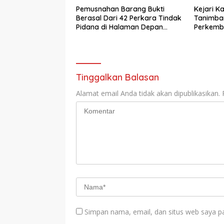
Ke- Polda Riau
Pemusnahan Barang Bukti
Kejari K
Berasal Dari 42 Perkara Tindak
Tanimba
Pidana di Halaman Depan
Perkemb
Kantor Kejaksaan Negeri
Kepulauan Aru
Tinggalkan Balasan
Alamat email Anda tidak akan dipublikasikan.
Simpan nama, email, dan situs web saya p