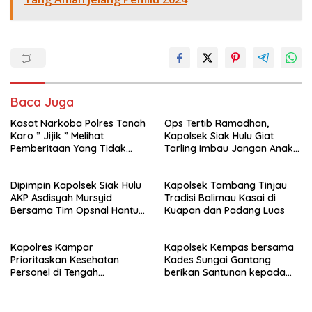
Baca Juga
Kasat Narkoba Polres Tanah
Ops Tertib Ramadhan,
Karo ” Jijik ” Melihat
Kapolsek Siak Hulu Giat
Pemberitaan Yang Tidak
Tarling Imbau Jangan Anak
Benar
Jadi Korban atau pelaku
kejahatan
Dipimpin Kapolsek Siak Hulu
Kapolsek Tambang Tinjau
AKP Asdisyah Mursyid
Tradisi Balimau Kasai di
Bersama Tim Opsnal Hantu
Kuapan dan Padang Luas
Malam Reskrim Siak Hulu
Berhasil Tangkap Pelaku
Kapolres Kampar
Kapolsek Kempas bersama
Pengeroyokan di Jalan Raya
Prioritaskan Kesehatan
Kades Sungai Gantang
Kubang Jaya
Personel di Tengah
berikan Santunan kepada
Pengamanan dan Cuaca
Keluarga KPPS.
Ekstrem