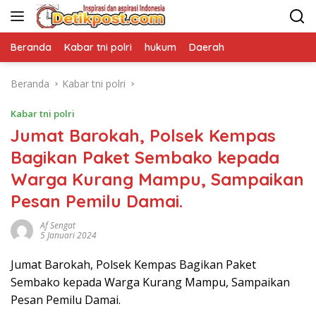
Langsung
ke
konten
Beranda
Kabar tni polri
hukum
Daerah
Beranda
Kabar tni polri
Kabar tni polri
Jumat Barokah, Polsek Kempas
Bagikan Paket Sembako kepada
Warga Kurang Mampu, Sampaikan
Pesan Pemilu Damai.
Af Sengat
5 Januari 2024
Jumat Barokah, Polsek Kempas Bagikan Paket
Sembako kepada Warga Kurang Mampu, Sampaikan
Pesan Pemilu Damai.