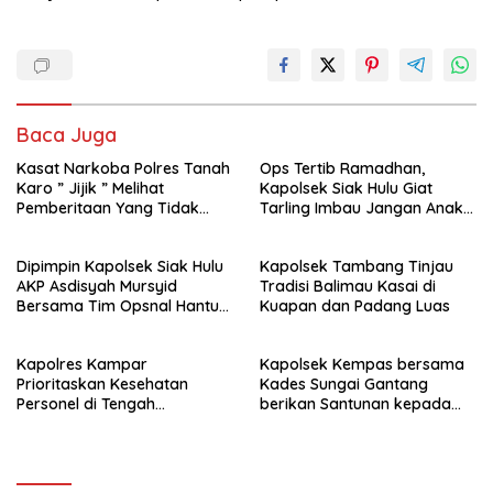
Baca Juga
Kasat Narkoba Polres Tanah
Ops Tertib Ramadhan,
Karo ” Jijik ” Melihat
Kapolsek Siak Hulu Giat
Pemberitaan Yang Tidak
Tarling Imbau Jangan Anak
Benar
Jadi Korban atau pelaku
kejahatan
Dipimpin Kapolsek Siak Hulu
Kapolsek Tambang Tinjau
AKP Asdisyah Mursyid
Tradisi Balimau Kasai di
Bersama Tim Opsnal Hantu
Kuapan dan Padang Luas
Malam Reskrim Siak Hulu
Berhasil Tangkap Pelaku
Kapolres Kampar
Kapolsek Kempas bersama
Pengeroyokan di Jalan Raya
Prioritaskan Kesehatan
Kades Sungai Gantang
Kubang Jaya
Personel di Tengah
berikan Santunan kepada
Pengamanan dan Cuaca
Keluarga KPPS.
Ekstrem