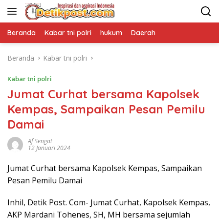
Langsung
ke
konten
Beranda
Kabar tni polri
hukum
Daerah
Beranda
Kabar tni polri
Kabar tni polri
Jumat Curhat bersama Kapolsek
Kempas, Sampaikan Pesan Pemilu
Damai
Af Sengat
12 Januari 2024
Jumat Curhat bersama Kapolsek Kempas, Sampaikan
Pesan Pemilu Damai
Inhil, Detik Post. Com- Jumat Curhat, Kapolsek Kempas,
AKP Mardani Tohenes, SH, MH bersama sejumlah