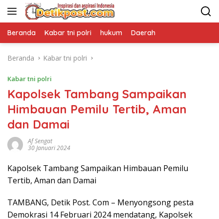
Langsung
ke
konten
Beranda
Kabar tni polri
hukum
Daerah
Beranda
Kabar tni polri
Kabar tni polri
Kapolsek Tambang Sampaikan
Himbauan Pemilu Tertib, Aman
dan Damai
Af Sengat
30 Januari 2024
Kapolsek Tambang Sampaikan Himbauan Pemilu
Tertib, Aman dan Damai
TAMBANG, Detik Post. Com – Menyongsong pesta
Demokrasi 14 Februari 2024 mendatang, Kapolsek