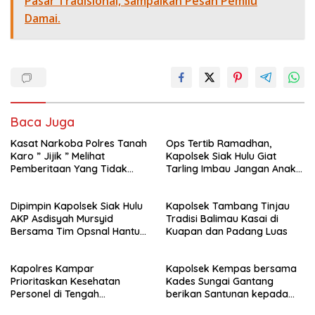
Pasar Tradisional, Sampaikan Pesan Pemilu
Damai.
Baca Juga
Kasat Narkoba Polres Tanah
Ops Tertib Ramadhan,
Karo ” Jijik ” Melihat
Kapolsek Siak Hulu Giat
Pemberitaan Yang Tidak
Tarling Imbau Jangan Anak
Benar
Jadi Korban atau pelaku
kejahatan
Dipimpin Kapolsek Siak Hulu
Kapolsek Tambang Tinjau
AKP Asdisyah Mursyid
Tradisi Balimau Kasai di
Bersama Tim Opsnal Hantu
Kuapan dan Padang Luas
Malam Reskrim Siak Hulu
Berhasil Tangkap Pelaku
Kapolres Kampar
Kapolsek Kempas bersama
Pengeroyokan di Jalan Raya
Prioritaskan Kesehatan
Kades Sungai Gantang
Kubang Jaya
Personel di Tengah
berikan Santunan kepada
Pengamanan dan Cuaca
Keluarga KPPS.