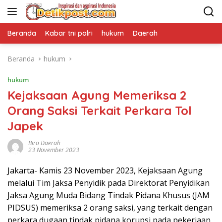
Langsung
ke
konten
Beranda
Kabar tni polri
hukum
Daerah
Beranda
hukum
hukum
Kejaksaan Agung Memeriksa 2
Orang Saksi Terkait Perkara Tol
Japek
Biro Daerah
23 November 2023
Jakarta- Kamis 23 November 2023, Kejaksaan Agung
melalui Tim Jaksa Penyidik pada Direktorat Penyidikan
Jaksa Agung Muda Bidang Tindak Pidana Khusus (JAM
PIDSUS) memeriksa 2 orang saksi, yang terkait dengan
perkara dugaan tindak pidana korupsi pada pekerjaan