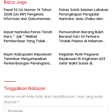
Baca Juga
Pasal 52 UU Nomor 14 Tahun
Polres Solok Selatan Lakukan
2008 (UU KIP) Pengelola
Penangkapan Pengedar
Informasi dan Dokumentasi :
Narkoba Jenis Chabu dan
PPID Sekda Rohil di Laporkan
Ganja
Ke- Polda Riau
Kasat Narkoba Polres Tanah
Pemusnahan Barang Bukti
Karo ” Jijik ” Melihat
Berasal Dari 42 Perkara
Pemberitaan Yang Tidak
Tindak Pidana di Halaman
Benar
Depan Kantor Kejaksaan
Negeri Kepulauan Aru
Kejari Kabupaten Kepulauan
Kegiatan Rutin Pegawai
Tanimbar Menyampaikan
Kejaksaan RI Angkatan 603
Perkembangan Penanganan
Gelar Bakti Sosial di
Perkara Dugaan Tipikor
Kabupaten Sumedang
Sebagai Implementasi
Program “Kejaksaan RI
Peduli”
Tinggalkan Balasan
Alamat email Anda tidak akan dipublikasikan.
Ruas yang wajib
ditandai
*