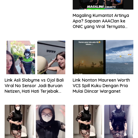
Magaling Kumantot Artinya
Apa? Sapaan AAAClan ke
ONIC yang Viral Ternyata
Punya Makna Mengejutkan
Link Asli Slobyme vs Ojol Bali
Link Nonton Maureen Worth
Viral No Sensor Jadi Buruan
VCS Spill Kuku Dengan Pria
Netizen, Hati Hati Terjebak
Mulai Diincar Warganet
Tautan Palsu!