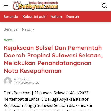
Langsung
ke
konten
Beranda
Kabar tni polri
hukum
Daerah
Beranda
News
News
Kejaksaan Sulsel Dan Pemerintah
Daerah Propinsi Sulawesi Selatan,
Melakukan Penandatanganan
Nota Kesepahaman
Biro Daerah
14 November 2023
DetikPost.com | Makasar- Selasa (14/11/2023)
bertempat di Lantai 8 Baruga Adyaksa Kantor
Kejaksaan Tinggi Sulawesi Selatan dilaksanakan