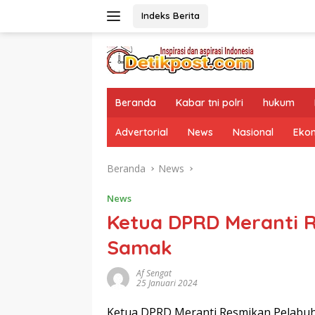
Langsung
Indeks Berita
ke
konten
Beranda
Kabar tni polri
hukum
Advertorial
News
Nasional
Eko
Beranda
News
News
Ketua DPRD Meranti 
Samak
Af Sengat
25 Januari 2024
Ketua DPRD Meranti Resmikan Pelabu