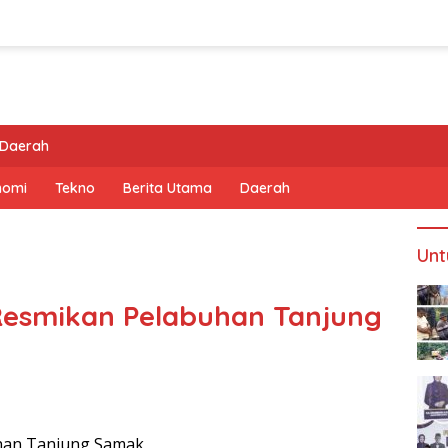
Daerah
nomi
Tekno
Berita Utama
Daerah
Unt
Resmikan Pelabuhan Tanjung
han Tanjung Samak