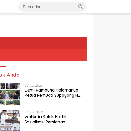
uk Anda
30 Juli 2026
Demi Kampung Halamanya
Ketua Pemuda Supayang H.
Rusli, Kelontorkan Dana Pribadi
Perbaiki Jalan Rusak Dari
Simpang Tabek Menuju
30 Juli 2026
Supayang
Walikota Solok Hadiri
Sosialisasi Persiapan
Penyelenggaraan Ibadah Haji