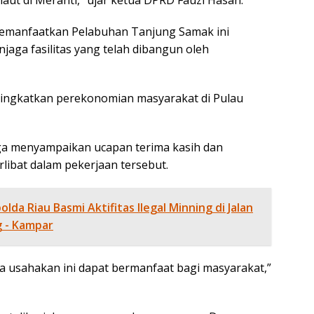
aut di Meranti,” ujar ketua DPRD Fauzi Hasan.
memanfaatkan Pelabuhan Tanjung Samak ini
jaga fasilitas yang telah dibangun oleh
ingkatkan perekonomian masyarakat di Pulau
ga menyampaikan ucapan terima kasih dan
rlibat dalam pekerjaan tersebut.
da Riau Basmi Aktifitas Ilegal Minning di Jalan
 - Kampar
a usahakan ini dapat bermanfaat bagi masyarakat,”