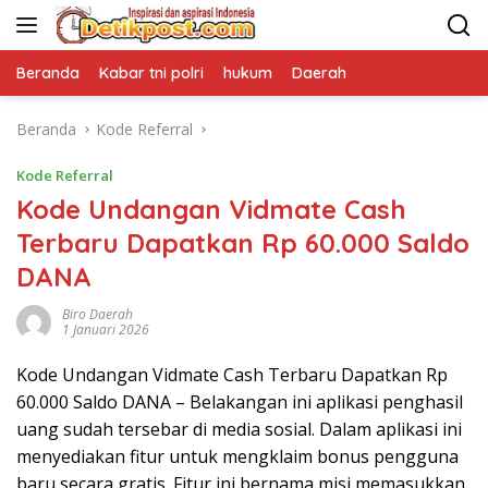
Langsung
ke
konten
Beranda
Kabar tni polri
hukum
Daerah
Beranda
Kode Referral
Kode Referral
Kode Undangan Vidmate Cash
Terbaru Dapatkan Rp 60.000 Saldo
DANA
Biro Daerah
1 Januari 2026
Kode Undangan Vidmate Cash Terbaru Dapatkan Rp
60.000 Saldo DANA – Belakangan ini aplikasi penghasil
uang sudah tersebar di media sosial. Dalam aplikasi ini
menyediakan fitur untuk mengklaim bonus pengguna
baru secara gratis. Fitur ini bernama misi memasukkan