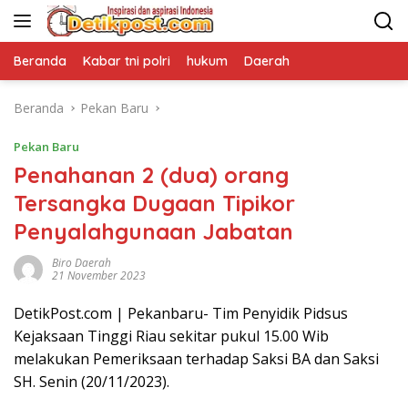
Langsung
ke
konten
Beranda
Kabar tni polri
hukum
Daerah
Beranda
Pekan Baru
Pekan Baru
Penahanan 2 (dua) orang
Tersangka Dugaan Tipikor
Penyalahgunaan Jabatan
Biro Daerah
21 November 2023
DetikPost.com | Pekanbaru- Tim Penyidik Pidsus
Kejaksaan Tinggi Riau sekitar pukul 15.00 Wib
melakukan Pemeriksaan terhadap Saksi BA dan Saksi
SH. Senin (20/11/2023).