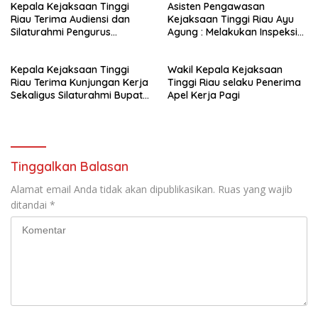
Kepala Kejaksaan Tinggi
Asisten Pengawasan
Riau Terima Audiensi dan
Kejaksaan Tinggi Riau Ayu
Silaturahmi Pengurus
Agung : Melakukan Inspeksi
Asosiasi Media Siber
Umum dan Khusus di
Indonesia Wilayah Riau
Kejaksaan Negeri Bengkalis
Kepala Kejaksaan Tinggi
Wakil Kepala Kejaksaan
Riau Terima Kunjungan Kerja
Tinggi Riau selaku Penerima
Sekaligus Silaturahmi Bupati
Apel Kerja Pagi
Bengkalis
Tinggalkan Balasan
Alamat email Anda tidak akan dipublikasikan.
Ruas yang wajib
ditandai
*