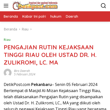
Langsung
ke
konten
Beranda
Kabar tni polri
hukum
Daerah
Beranda
Riau
Riau
PENGAJIAN RUTIN KEJAKSAAN
TINGGI RIAU OLEH USTAD DR. H.
ZULIKROMI, LC. MA
Biro Daerah
5 Februari 2024
DetikPost.com
Pekanbaru
– Senin 05 Februari 2024
Bertempat di Masjid Al-Mizan Kejaksaan Tinggi Riau,
telah dilaksanakan Pengajian Rutin yang disampaikan
oleh Ustad Dr. H. Zulikromi, LC., MA yang diikuti oleh
seluruh pegawai Kejaksaan Tinggi Riau yang beragama