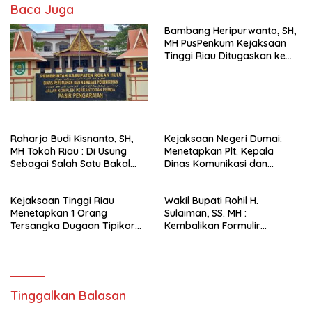
Baca Juga
Bambang Heripurwanto, SH,
MH PusPenkum Kejaksaan
Tinggi Riau Ditugaskan ke
Kejati Maluku FORWAKAT
Kejati Riau Terus
Berkembang
Raharjo Budi Kisnanto, SH,
Kejaksaan Negeri Dumai:
MH Tokoh Riau : Di Usung
Menetapkan Plt. Kepala
Sebagai Salah Satu Bakal
Dinas Komunikasi dan
Calon Wakil Gubernur Riau
Informatika Sebagai
2024-2029
Tersangka Pengadaan
Kejaksaan Tinggi Riau
Wakil Bupati Rohil H.
Bandwidth Tahun 2019
Menetapkan 1 Orang
Sulaiman, SS. MH :
Tersangka Dugaan Tipikor
Kembalikan Formulir
Pengelolaan Kebun Sawit
Pendaftaran Bacalon Bupati
Seluas 500 Hektar
ke Partai Demokrat Rohil
Tinggalkan Balasan