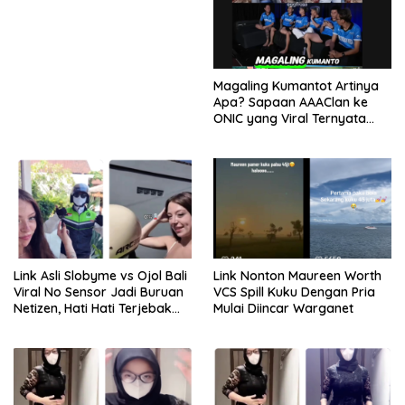
Magaling Kumantot Artinya
Apa? Sapaan AAAClan ke
ONIC yang Viral Ternyata
Punya Makna Mengejutkan
Link Asli Slobyme vs Ojol Bali
Link Nonton Maureen Worth
Viral No Sensor Jadi Buruan
VCS Spill Kuku Dengan Pria
Netizen, Hati Hati Terjebak
Mulai Diincar Warganet
Tautan Palsu!