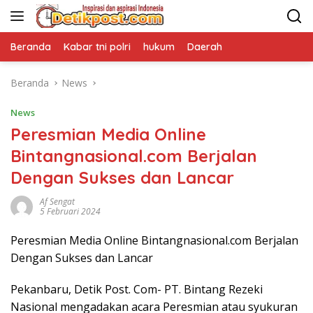
Langsung
ke
konten
Beranda
Kabar tni polri
hukum
Daerah
Beranda
News
News
Peresmian Media Online
Bintangnasional.com Berjalan
Dengan Sukses dan Lancar
Af Sengat
5 Februari 2024
Peresmian Media Online Bintangnasional.com Berjalan
Dengan Sukses dan Lancar
Pekanbaru, Detik Post. Com- PT. Bintang Rezeki
Nasional mengadakan acara Peresmian atau syukuran