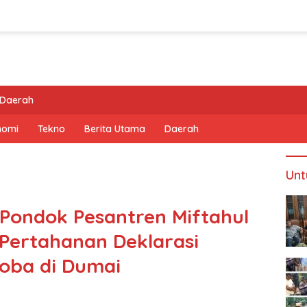
Daerah
nomi
Tekno
Berita Utama
Daerah
Unt
Pondok Pesantren Miftahul
Pertahanan Deklarasi
oba di Dumai