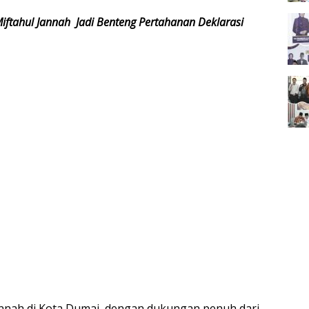
ftahul Jannah Jadi Benteng Pertahanan Deklarasi
nnah di Kota Dumai, dengan dukungan penuh dari