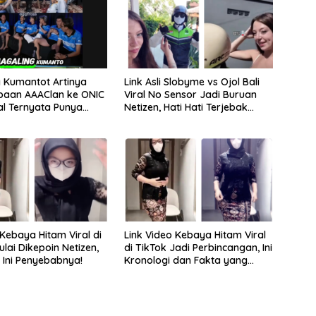
 Kumantot Artinya
Link Asli Slobyme vs Ojol Bali
paan AAAClan ke ONIC
Viral No Sensor Jadi Buruan
al Ternyata Punya
Netizen, Hati Hati Terjebak
engejutkan
Tautan Palsu!
 Kebaya Hitam Viral di
Link Video Kebaya Hitam Viral
lai Dikepoin Netizen,
di TikTok Jadi Perbincangan, Ini
 Ini Penyebabnya!
Kronologi dan Fakta yang
Beredar