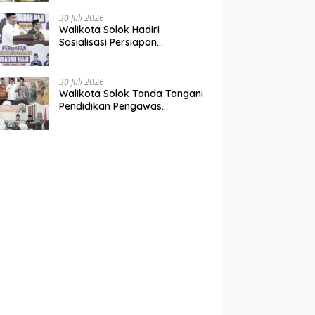
Perbaiki Jalan Rusak Dari
Simpang Tabek Menuju
30 Juli 2026
Supayang
Walikota Solok Hadiri
Sosialisasi Persiapan
Penyelenggaraan Ibadah Haji
tahun 2027
30 Juli 2026
Walikota Solok Tanda Tangani
Pendidikan Pengawas
Partisipatif Bersama Bawaslu