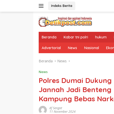
Langsung
Indeks Berita
ke
konten
Beranda
Kabar tni polri
hukum
Advertorial
News
Nasional
Eko
Beranda
News
News
Polres Dumai Dukung 
Jannah Jadi Benteng 
Kampung Bebas Nark
Af Sengat
11 November 2024