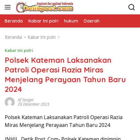
Langsung
ke
konten
Beranda
Kabar tni polri
hukum
Daerah
Beranda
Kabar tni polri
Kabar tni polri
Polsek Kateman Laksanakan
Patroli Operasi Razia Miras
Menjelang Perayaan Tahun Baru
2024
Af Sengat
29 Desember 2023
Polsek Kateman Laksanakan Patroli Operasi Razia
Miras Menjelang Perayaan Tahun Baru 2024
INHIL, Detik Post. Com- Polsek Kateman dipimpin