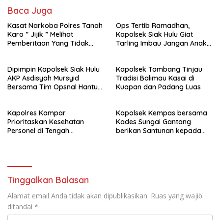
Baca Juga
Kasat Narkoba Polres Tanah
Ops Tertib Ramadhan,
Karo ” Jijik ” Melihat
Kapolsek Siak Hulu Giat
Pemberitaan Yang Tidak
Tarling Imbau Jangan Anak
Benar
Jadi Korban atau pelaku
kejahatan
Dipimpin Kapolsek Siak Hulu
Kapolsek Tambang Tinjau
AKP Asdisyah Mursyid
Tradisi Balimau Kasai di
Bersama Tim Opsnal Hantu
Kuapan dan Padang Luas
Malam Reskrim Siak Hulu
Berhasil Tangkap Pelaku
Kapolres Kampar
Kapolsek Kempas bersama
Pengeroyokan di Jalan Raya
Prioritaskan Kesehatan
Kades Sungai Gantang
Kubang Jaya
Personel di Tengah
berikan Santunan kepada
Pengamanan dan Cuaca
Keluarga KPPS.
Ekstrem
Tinggalkan Balasan
Alamat email Anda tidak akan dipublikasikan.
Ruas yang wajib
ditandai
*