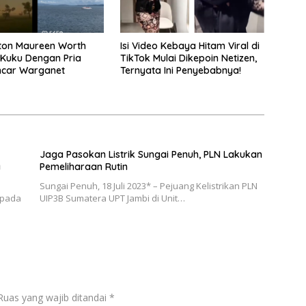
ton Maureen Worth
Isi Video Kebaya Hitam Viral di
l Kuku Dengan Pria
TikTok Mulai Dikepoin Netizen,
incar Warganet
Ternyata Ini Penyebabnya!
Jaga Pasokan Listrik Sungai Penuh, PLN Lakukan
a
Pemeliharaan Rutin
Sungai Penuh, 18 Juli 2023* – Pejuang Kelistrikan PLN
 pada
UIP3B Sumatera UPT Jambi di Unit…
Ruas yang wajib ditandai
*