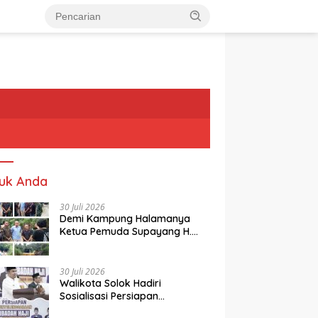
uk Anda
30 Juli 2026
Demi Kampung Halamanya
Ketua Pemuda Supayang H.
Rusli, Kelontorkan Dana Pribadi
Perbaiki Jalan Rusak Dari
Simpang Tabek Menuju
30 Juli 2026
Supayang
Walikota Solok Hadiri
Sosialisasi Persiapan
Penyelenggaraan Ibadah Haji