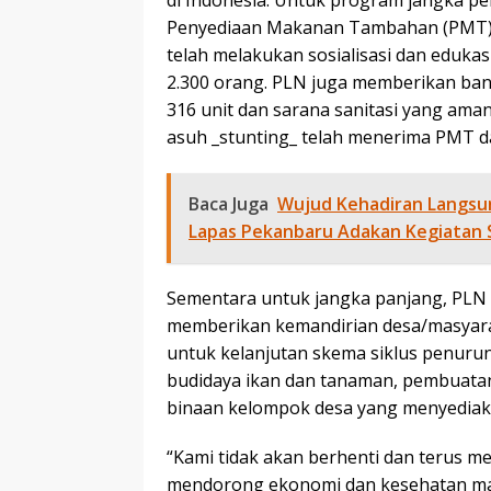
di Indonesia. Untuk program jangka pe
Penyediaan Makanan Tambahan (PMT) d
telah melakukan sosialisasi dan edukasi
2.300 orang. PLN juga memberikan ban
316 unit dan sarana sanitasi yang aman 
asuh _stunting_ telah menerima PMT d
Baca Juga
Wujud Kehadiran Langsun
Lapas Pekanbaru Adakan Kegiatan
Sementara untuk jangka panjang, PL
memberikan kemandirian desa/masyara
untuk kelanjutan skema siklus penurun
budidaya ikan dan tanaman, pembuata
binaan kelompok desa yang menyediak
“Kami tidak akan berhenti dan terus me
mendorong ekonomi dan kesehatan masy