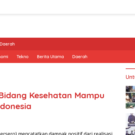
Daerah
nomi
Tekno
Berita Utama
Daerah
Unt
 Bidang Kesehatan Mampu
ndonesia
rsero) mencatatkan dampak positif dari realisasi