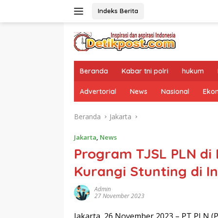
Langsung
Indeks Berita
ke
konten
Beranda
Kabar tni polri
hukum
Advertorial
News
Nasional
Eko
Beranda
Jakarta
Jakarta
,
News
Program TJSL PLN di
Kurangi Stunting di I
Admin
27 November 2023
Jakarta, 26 November 2023 – PT PLN (Pe