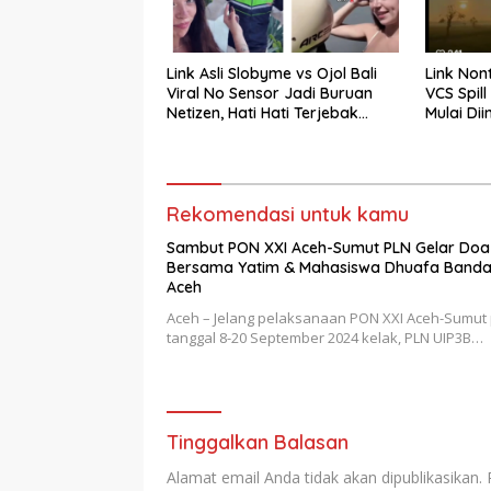
Link Asli Slobyme vs Ojol Bali
Link Non
Viral No Sensor Jadi Buruan
VCS Spil
Netizen, Hati Hati Terjebak
Mulai Di
Tautan Palsu!
Rekomendasi untuk kamu
Sambut PON XXI Aceh-Sumut PLN Gelar Doa
Bersama Yatim & Mahasiswa Dhuafa Band
Aceh
Aceh – Jelang pelaksanaan PON XXI Aceh-Sumut
tanggal 8-20 September 2024 kelak, PLN UIP3B…
Tinggalkan Balasan
Alamat email Anda tidak akan dipublikasikan.