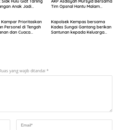
Siak Hulu Giat Tarling
AKP Asdisyah Mursyid Bersama
angan Anak Jadi
Tim Opsnal Hantu Malam
tau pelaku kejahatan
Reskrim Siak Hulu Berhasil
Tangkap Pelaku Pengeroyokan
 Kampar Prioritaskan
Kapolsek Kempas bersama
di Jalan Raya Kubang Jaya
n Personel di Tengah
Kades Sungai Gantang berikan
nan dan Cuaca
Santunan kepada Keluarga
KPPS.
Ruas yang wajib ditandai
*