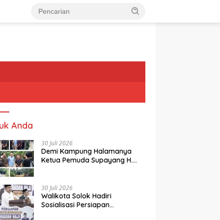
uk Anda
30 Juli 2026
Demi Kampung Halamanya
Ketua Pemuda Supayang H.
Rusli, Kelontorkan Dana Pribadi
Perbaiki Jalan Rusak Dari
Simpang Tabek Menuju
30 Juli 2026
Supayang
Walikota Solok Hadiri
Sosialisasi Persiapan
Penyelenggaraan Ibadah Haji