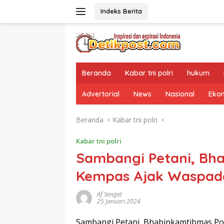
Langsung
Indeks Berita
ke
konten
Beranda
Kabar tni polri
hukum
Advertorial
News
Nasional
Eko
Beranda
Kabar tni polri
Kabar tni polri
Sambangi Petani, Bh
Kempas Ajak Waspadai
Af Sengat
25 Januari 2024
Sambangi Petani, Bhabinkamtibmas Pol