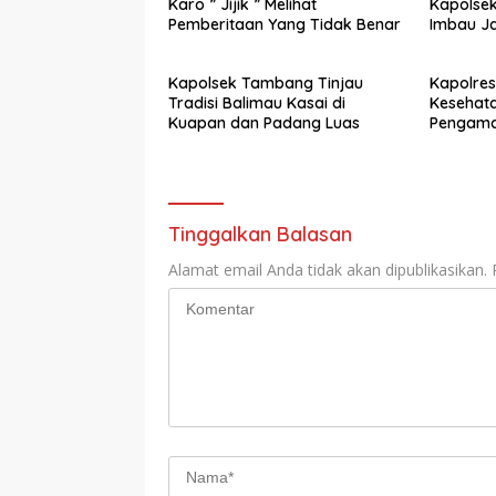
Karo ” Jijik ” Melihat
Kapolsek 
Pemberitaan Yang Tidak Benar
Imbau J
Korban a
Kapolsek Tambang Tinjau
Kapolres
Tradisi Balimau Kasai di
Kesehata
Kuapan dan Padang Luas
Pengama
Ekstrem
Tinggalkan Balasan
Alamat email Anda tidak akan dipublikasikan.