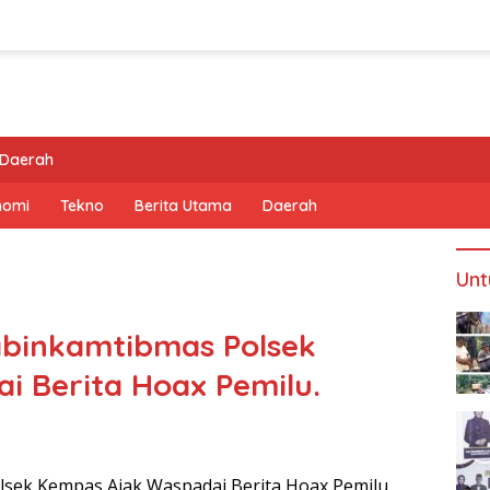
Daerah
nomi
Tekno
Berita Utama
Daerah
Unt
abinkamtibmas Polsek
 Berita Hoax Pemilu.
sek Kempas Ajak Waspadai Berita Hoax Pemilu.