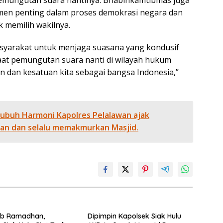
emungutan suara nantinya. Bhabinkamtibmas juga
en penting dalam proses demokrasi negara dan
k memilih wakilnya.
yarakat untuk menjaga suasana yang kondusif
at pemungutan suara nanti di wilayah hukum
an dan kesatuan kita sebagai bangsa Indonesia,”
i Subuh Harmoni Kapolres Pelalawan ajak
an dan selalu memakmurkan Masjid.
ib Ramadhan,
Dipimpin Kapolsek Siak Hulu