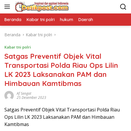
Langsung
ke
konten
Beranda
Kabar tni polri
hukum
Daerah
Beranda
Kabar tni polri
Kabar tni polri
Satgas Preventif Objek Vital
Transportasi Polda Riau Ops Lilin
LK 2023 Laksanakan PAM dan
Himbauan Kamtibmas
Af Sengat
25 Desember 2023
Satgas Preventif Objek Vital Transportasi Polda Riau
Ops Lilin LK 2023 Laksanakan PAM dan Himbauan
Kamtibmas