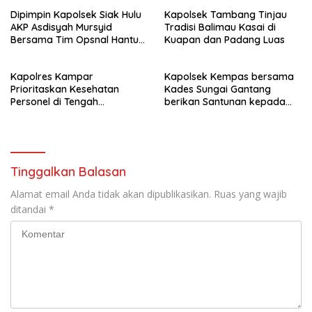
kejahatan
Dipimpin Kapolsek Siak Hulu
Kapolsek Tambang Tinjau
AKP Asdisyah Mursyid
Tradisi Balimau Kasai di
Bersama Tim Opsnal Hantu
Kuapan dan Padang Luas
Malam Reskrim Siak Hulu
Berhasil Tangkap Pelaku
Kapolres Kampar
Kapolsek Kempas bersama
Pengeroyokan di Jalan Raya
Prioritaskan Kesehatan
Kades Sungai Gantang
Kubang Jaya
Personel di Tengah
berikan Santunan kepada
Pengamanan dan Cuaca
Keluarga KPPS.
Ekstrem
Tinggalkan Balasan
Alamat email Anda tidak akan dipublikasikan.
Ruas yang wajib
ditandai
*