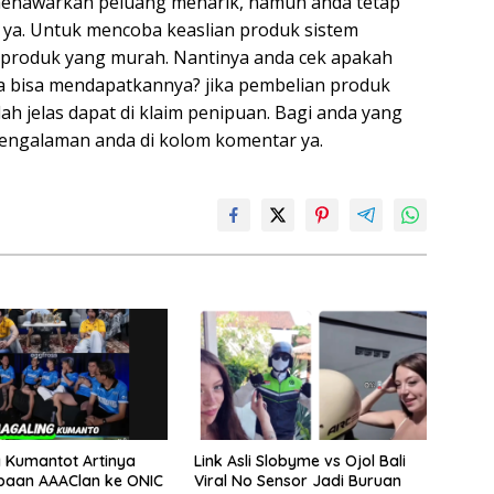
enawarkan peluang menarik, namun anda tetap
 ya. Untuk mencoba keaslian produk sistem
u produk yang murah. Nantinya anda cek apakah
ita bisa mendapatkannya? jika pembelian produk
h jelas dapat di klaim penipuan. Bagi anda yang
pengalaman anda di kolom komentar ya.
 Kumantot Artinya
Link Asli Slobyme vs Ojol Bali
paan AAAClan ke ONIC
Viral No Sensor Jadi Buruan