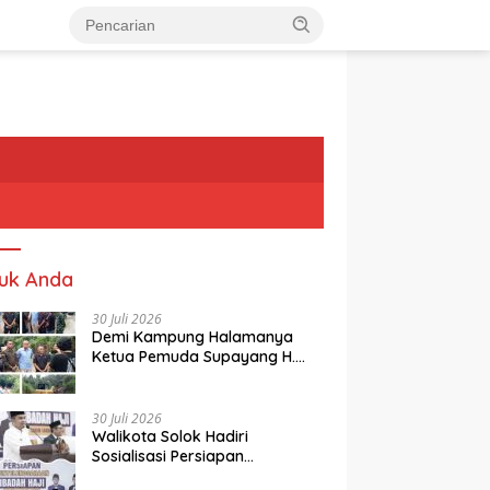
uk Anda
30 Juli 2026
Demi Kampung Halamanya
Ketua Pemuda Supayang H.
Rusli, Kelontorkan Dana Pribadi
Perbaiki Jalan Rusak Dari
Simpang Tabek Menuju
30 Juli 2026
Supayang
Walikota Solok Hadiri
Sosialisasi Persiapan
Penyelenggaraan Ibadah Haji