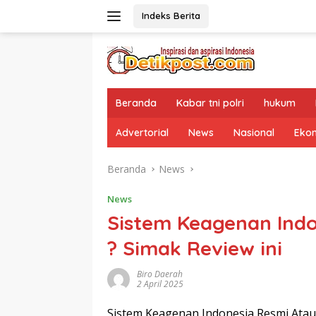
Langsung
Indeks Berita
ke
konten
Beranda
Kabar tni polri
hukum
Advertorial
News
Nasional
Eko
Beranda
News
News
Sistem Keagenan Indo
? Simak Review ini
Biro Daerah
2 April 2025
Sistem Keagenan Indonesia Resmi Atau P