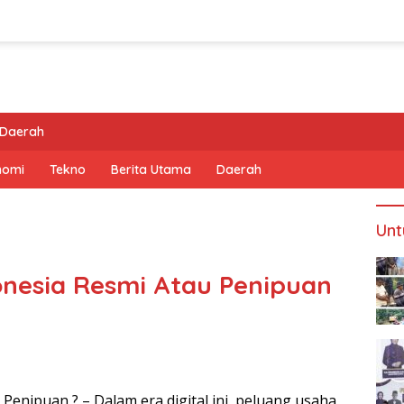
Daerah
nomi
Tekno
Berita Utama
Daerah
Unt
nesia Resmi Atau Penipuan
enipuan ? – Dalam era digital ini, peluang usaha