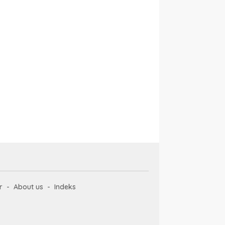
r
About us
Indeks