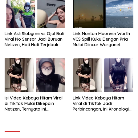
Link Asli Slobyme vs Ojol Bali
Link Nonton Maureen Worth
Viral No Sensor Jadi Buruan
VCS Spill Kuku Dengan Pria
Netizen, Hati Hati Terjebak
Mulai Diincar Warganet
Tautan Palsu!
Isi Video Kebaya Hitam Viral
Link Video Kebaya Hitam
di TikTok Mulai Dikepoin
Viral di TikTok Jadi
Netizen, Ternyata Ini
Perbincangan, Ini Kronologi
Penyebabnya!
dan Fakta yang Beredar