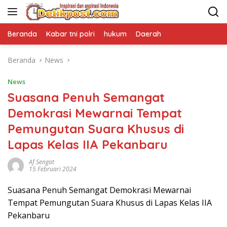
Langsung
ke
konten
Beranda
Kabar tni polri
hukum
Daerah
Beranda
News
News
Suasana Penuh Semangat
Demokrasi Mewarnai Tempat
Pemungutan Suara Khusus di
Lapas Kelas IIA Pekanbaru
Af Sengat
15 Februari 2024
Suasana Penuh Semangat Demokrasi Mewarnai
Tempat Pemungutan Suara Khusus di Lapas Kelas IIA
Pekanbaru