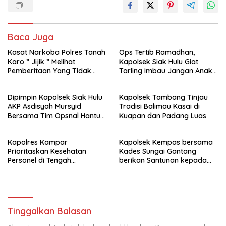
Baca Juga
Kasat Narkoba Polres Tanah
Ops Tertib Ramadhan,
Karo ” Jijik ” Melihat
Kapolsek Siak Hulu Giat
Pemberitaan Yang Tidak
Tarling Imbau Jangan Anak
Benar
Jadi Korban atau pelaku
kejahatan
Dipimpin Kapolsek Siak Hulu
Kapolsek Tambang Tinjau
AKP Asdisyah Mursyid
Tradisi Balimau Kasai di
Bersama Tim Opsnal Hantu
Kuapan dan Padang Luas
Malam Reskrim Siak Hulu
Berhasil Tangkap Pelaku
Kapolres Kampar
Kapolsek Kempas bersama
Pengeroyokan di Jalan Raya
Prioritaskan Kesehatan
Kades Sungai Gantang
Kubang Jaya
Personel di Tengah
berikan Santunan kepada
Pengamanan dan Cuaca
Keluarga KPPS.
Ekstrem
Tinggalkan Balasan