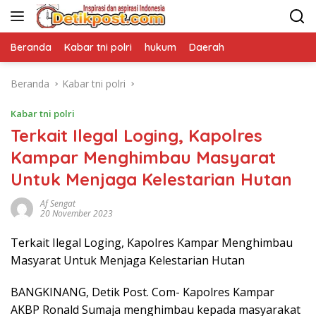
Langsung
ke
konten
Beranda
Kabar tni polri
hukum
Daerah
Beranda
Kabar tni polri
Kabar tni polri
Terkait Ilegal Loging, Kapolres
Kampar Menghimbau Masyarat
Untuk Menjaga Kelestarian Hutan
Af Sengat
20 November 2023
Terkait Ilegal Loging, Kapolres Kampar Menghimbau
Masyarat Untuk Menjaga Kelestarian Hutan
BANGKINANG, Detik Post. Com- Kapolres Kampar
AKBP Ronald Sumaja menghimbau kepada masyarakat