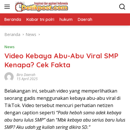
Langsung
ke
konten
Beranda
Kabar tni polri
hukum
Daerah
Beranda
News
News
Video Kebaya Abu-Abu Viral SMP
Kenapa? Cek Fakta
Biro Daerah
15 April 2025
Belakangan ini, sebuah video yang memperlihatkan
seorang gadis menggunakan kebaya abu-abu viral di
TikTok. Video tersebut mencuri perhatian netizen
dengan caption seperti
“Pada heboh sama adek kebaya
abu baru lulus SMP”
dan
“Mbk kebaya abu serius baru lulus
SMP? Aku udah yg kuliah sering dikira SD.”