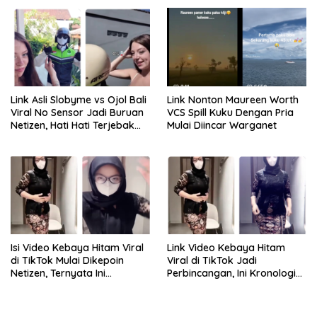
Link Asli Slobyme vs Ojol Bali
Link Nonton Maureen Worth
Viral No Sensor Jadi Buruan
VCS Spill Kuku Dengan Pria
Netizen, Hati Hati Terjebak
Mulai Diincar Warganet
Tautan Palsu!
Isi Video Kebaya Hitam Viral
Link Video Kebaya Hitam
di TikTok Mulai Dikepoin
Viral di TikTok Jadi
Netizen, Ternyata Ini
Perbincangan, Ini Kronologi
Penyebabnya!
dan Fakta yang Beredar