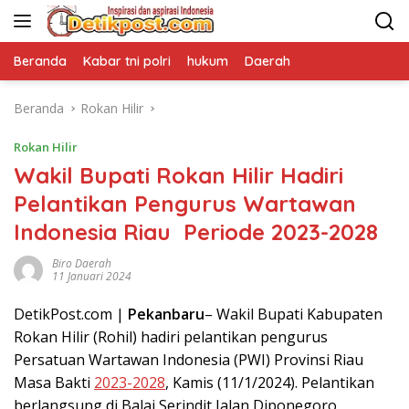
Langsung
ke
konten
Beranda
Kabar tni polri
hukum
Daerah
Beranda
Rokan Hilir
Rokan Hilir
Wakil Bupati Rokan Hilir Hadiri
Pelantikan Pengurus Wartawan
Indonesia Riau Periode 2023-2028
Biro Daerah
11 Januari 2024
DetikPost.com |
Pekanbaru
– Wakil Bupati Kabupaten
Rokan Hilir (Rohil) hadiri pelantikan pengurus
Persatuan Wartawan Indonesia (PWI) Provinsi Riau
Masa Bakti
2023-2028
, Kamis (11/1/2024). Pelantikan
berlangsung di Balai Serindit Jalan Diponegoro