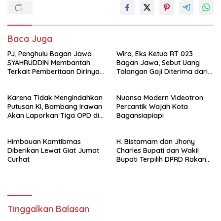
Baca Juga
PJ, Penghulu Bagan Jawa
Wira, Eks Ketua RT 023
SYAHRUDDIN Membantah
Bagan Jawa, Sebut Uang
Terkait Pemberitaan Dirinya
Talangan Gaji Diterima dari
Disalah Satu Media Online
Sekdes, Pj Penghulu Tak
Terlibat
Karena Tidak Mengindahkan
Nuansa Modern Videotron
Putusan KI, Bambang Irawan
Percantik Wajah Kota
Akan Laporkan Tiga OPD di
Bagansiapiapi
Rokan Hilir
Himbauan Kamtibmas
H. Bistamam dan Jhony
Diberikan Lewat Giat Jumat
Charles Bupati dan Wakil
Curhat
Bupati Terpilih DPRD Rokan
Hilir Menetapan Bistamam
Jhony Charles Bupati Wakil
Bupati Rohil 2025-2030
Tinggalkan Balasan