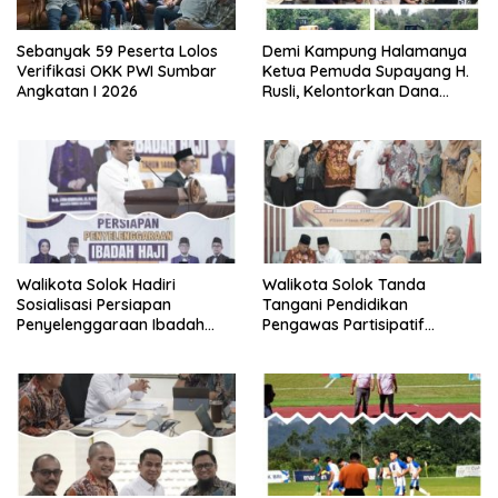
Sebanyak 59 Peserta Lolos
Demi Kampung Halamanya
Verifikasi OKK PWI Sumbar
Ketua Pemuda Supayang H.
Angkatan I 2026
Rusli, Kelontorkan Dana
Pribadi Perbaiki Jalan Rusak
Dari Simpang Tabek Menuju
Supayang
Walikota Solok Hadiri
Walikota Solok Tanda
Sosialisasi Persiapan
Tangani Pendidikan
Penyelenggaraan Ibadah
Pengawas Partisipatif
Haji tahun 2027
Bersama Bawaslu