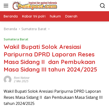
Langsung
ke
konten
Beranda
Kabar tni polri
hukum
Daerah
Beranda
Sumatera Barat
Sumatera Barat
Wakil Bupati Solok Aresiasi
Paripurna DPRD Laporan Reses
Masa Sidang II dan Pembukaan
Masa Sidang III tahun 2024/2025
Roni Natase
2 Mei 2025
Wakil Bupati Solok Aresiasi Paripurna DPRD Laporan
Reses Masa Sidang II dan Pembukaan Masa Sidang III
tahun 2024/2025