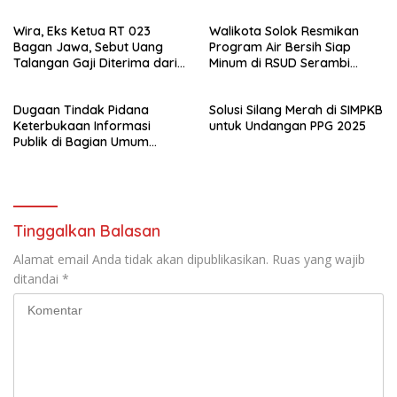
Wira, Eks Ketua RT 023
Walikota Solok Resmikan
Bagan Jawa, Sebut Uang
Program Air Bersih Siap
Talangan Gaji Diterima dari
Minum di RSUD Serambi
Sekdes, Pj Penghulu Tak
Madinah
Terlibat
Dugaan Tindak Pidana
Solusi Silang Merah di SIMPKB
Keterbukaan Informasi
untuk Undangan PPG 2025
Publik di Bagian Umum
Sekda Rohil Sudah Masuk
Tahap Penyelidikan
Tinggalkan Balasan
Alamat email Anda tidak akan dipublikasikan.
Ruas yang wajib
ditandai
*