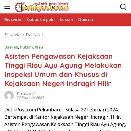
Langsung
ke
konten
Beranda
Kabar tni polri
hukum
Daerah
Beranda
Daerah
Daerah
,
hukum
,
Riau
Asisten Pengawasan Kejaksaan
Tinggi Riau Ayu Agung Melakukan
Inspeksi Umum dan Khusus di
Kejaksaan Negeri Indragiri Hilir
Biro Daerah
27 Februari 2024
DetikPost.com
Pekanbaru
– Selasa 27 Februari 2024,
Bertempat di Kantor Kejaksaan Negeri Indragiri Hilir,
Asisten Pengawasan Kejaksaan Tinggi Riau Ayu Agung,