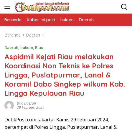
Langsung
ke
konten
Beranda
Kabar tni polri
hukum
Daerah
Beranda
Daerah
Daerah
,
hukum
,
Riau
Aspidmil Kejati Riau melakukan
Koordinasi Non Teknis ke Polres
Lingga, Puslatpurmar, Lanal &
Koramil Dabo Singkep wilkum Kab.
Lingga Kepulauan Riau
Biro Daerah
29 Februari 2024
DetikPost.com Jakarta- Kamis 29 Februari 2024,
bertempat di Polres Lingga, Puslatpurmar, Lanal &