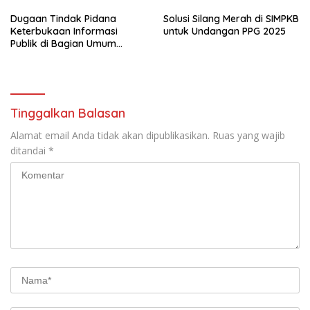
Terlibat
Dugaan Tindak Pidana
Solusi Silang Merah di SIMPKB
Keterbukaan Informasi
untuk Undangan PPG 2025
Publik di Bagian Umum
Sekda Rohil Sudah Masuk
Tahap Penyelidikan
Tinggalkan Balasan
Alamat email Anda tidak akan dipublikasikan.
Ruas yang wajib
ditandai
*