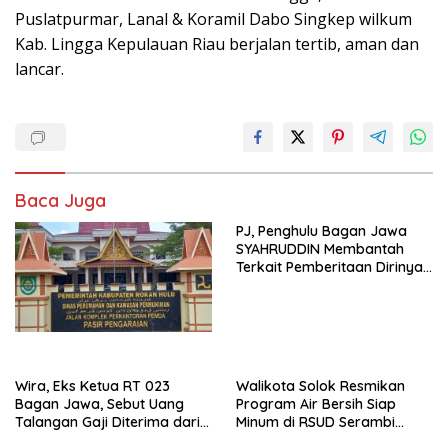
Puslatpurmar, Lanal & Koramil Dabo Singkep wilkum
Kab. Lingga Kepulauan Riau berjalan tertib, aman dan
lancar.
Baca Juga
PJ, Penghulu Bagan Jawa
SYAHRUDDIN Membantah
Terkait Pemberitaan Dirinya
Disalah Satu Media Online
Wira, Eks Ketua RT 023
Walikota Solok Resmikan
Bagan Jawa, Sebut Uang
Program Air Bersih Siap
Talangan Gaji Diterima dari
Minum di RSUD Serambi
Sekdes, Pj Penghulu Tak
Madinah