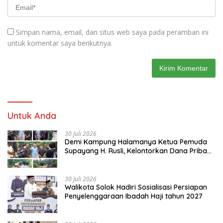
Simpan nama, email, dan situs web saya pada peramban ini
untuk komentar saya berikutnya.
Untuk Anda
30 Juli 2026
Demi Kampung Halamanya Ketua Pemuda
Supayang H. Rusli, Kelontorkan Dana Pribadi
Perbaiki Jalan Rusak Dari Simpang Tabek
Menuju Supayang
30 Juli 2026
Walikota Solok Hadiri Sosialisasi Persiapan
Penyelenggaraan Ibadah Haji tahun 2027