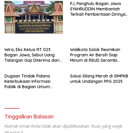
PJ, Penghulu Bagan Jawa
SYAHRUDDIN Membantah
Terkait Pemberitaan Dirinya
Disalah Satu Media Online
Wira, Eks Ketua RT 023
Walikota Solok Resmikan
Bagan Jawa, Sebut Uang
Program Air Bersih Siap
Talangan Gaji Diterima dari
Minum di RSUD Serambi
Sekdes, Pj Penghulu Tak
Madinah
Terlibat
Dugaan Tindak Pidana
Solusi Silang Merah di SIMPKB
Keterbukaan Informasi
untuk Undangan PPG 2025
Publik di Bagian Umum
Sekda Rohil Sudah Masuk
Tahap Penyelidikan
Tinggalkan Balasan
Alamat email Anda tidak akan dipublikasikan.
Ruas yang wajib
ditandai
*