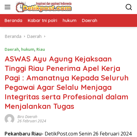
Langsung
ke
konten
Beranda
Kabar tni polri
hukum
Daerah
Beranda
Daerah
Daerah
,
hukum
,
Riau
ASWAS Ayu Agung Kejaksaan
Tinggi Riau Penerima Apel Kerja
Pagi : Amanatnya Kepada Seluruh
Pegawai Agar Selalu Menjaga
Integritas serta Profesional dalam
Menjalankan Tugas
Biro Daerah
26 Februari 2024
Pekanbaru Riau-
DetikPost.com Senin 26 Februari 2024