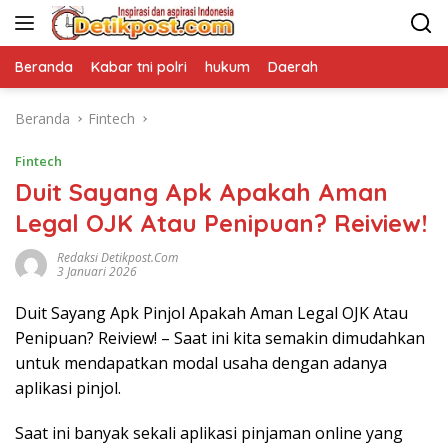
Langsung
ke
konten
Beranda
Kabar tni polri
hukum
Daerah
Beranda
Fintech
Fintech
Duit Sayang Apk Apakah Aman
Legal OJK Atau Penipuan? Reiview!
Redaksi Detikpost.com
3 Januari 2026
Duit Sayang Apk Pinjol Apakah Aman Legal OJK Atau
Penipuan? Reiview! – Saat ini kita semakin dimudahkan
untuk mendapatkan modal usaha dengan adanya
aplikasi pinjol.
Saat ini banyak sekali aplikasi pinjaman online yang