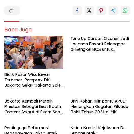
Baca Juga
Tune Up Carbon Cleaner Jadi
Layanan Favorit Pelanggan
di Bengkel BOS untuk
Mengembalikan Performa
Mobil
Bidik Pasar Wisatawan
Terbesar, Pemprov DKI
Jakarta Gelar ‘Jakarta Sales
Mission 2026’ di Xiamen dan
Shanghai
Jakarta Kembali Meraih
JPN Rokan Hilir Bantu KPUD
Prestasi Sebagai Best Booth
Menangkan Gugatan Pilkada
Content Award di Event Seoul
Rohil Tahun 2024 di MK
International Travel Fair 2025
Pentingnya Reformasi
Ketua Komisi Kejaksaan Dr.
Kepegawaian Jaksa untuk
Simanjuntak :