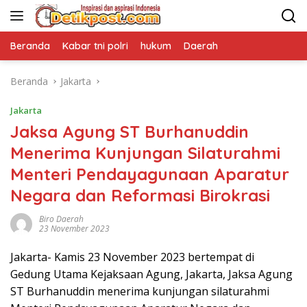
Langsung
ke
konten
Beranda
Kabar tni polri
hukum
Daerah
Beranda
Jakarta
Jakarta
Jaksa Agung ST Burhanuddin
Menerima Kunjungan Silaturahmi
Menteri Pendayagunaan Aparatur
Negara dan Reformasi Birokrasi
Biro Daerah
23 November 2023
Jakarta- Kamis 23 November 2023 bertempat di
Gedung Utama Kejaksaan Agung, Jakarta, Jaksa Agung
ST Burhanuddin menerima kunjungan silaturahmi