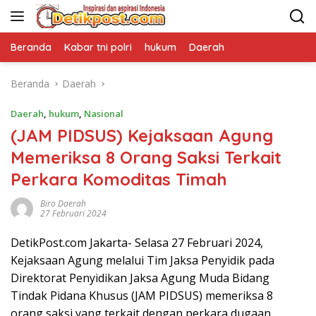
Langsung
ke
konten
Beranda
Kabar tni polri
hukum
Daerah
Beranda
Daerah
Daerah
,
hukum
,
Nasional
(JAM PIDSUS) Kejaksaan Agung
Memeriksa 8 Orang Saksi Terkait
Perkara Komoditas Timah
Biro Daerah
27 Februari 2024
DetikPost.com Jakarta- Selasa 27 Februari 2024,
Kejaksaan Agung melalui Tim Jaksa Penyidik pada
Direktorat Penyidikan Jaksa Agung Muda Bidang
Tindak Pidana Khusus (JAM PIDSUS) memeriksa 8
orang saksi yang terkait dengan perkara dugaan