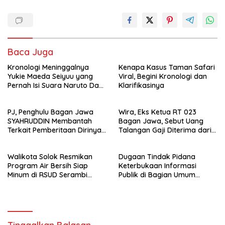
Baca Juga
Kronologi Meninggalnya
Kenapa Kasus Taman Safari
Yukie Maeda Seiyuu yang
Viral, Begini Kronologi dan
Pernah Isi Suara Naruto Dan
Klarifikasinya
Anime
PJ, Penghulu Bagan Jawa
Wira, Eks Ketua RT 023
SYAHRUDDIN Membantah
Bagan Jawa, Sebut Uang
Terkait Pemberitaan Dirinya
Talangan Gaji Diterima dari
Disalah Satu Media Online
Sekdes, Pj Penghulu Tak
Terlibat
Walikota Solok Resmikan
Dugaan Tindak Pidana
Program Air Bersih Siap
Keterbukaan Informasi
Minum di RSUD Serambi
Publik di Bagian Umum
Madinah
Sekda Rohil Sudah Masuk
Tahap Penyelidikan