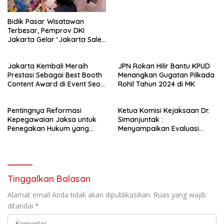
Bidik Pasar Wisatawan
Terbesar, Pemprov DKI
Jakarta Gelar ‘Jakarta Sales
Mission 2026’ di Xiamen dan
Shanghai
Jakarta Kembali Meraih
JPN Rokan Hilir Bantu KPUD
Prestasi Sebagai Best Booth
Menangkan Gugatan Pilkada
Content Award di Event Seoul
Rohil Tahun 2024 di MK
International Travel Fair 2025
Pentingnya Reformasi
Ketua Komisi Kejaksaan Dr.
Kepegawaian Jaksa untuk
Simanjuntak :
Penegakan Hukum yang
Menyampaikan Evaluasi
Lebih Baik: Pelajaran dari
Terhadap Kinerja Kejaksaan
Korea Selatan
Republik Indonesia
Tinggalkan Balasan
Alamat email Anda tidak akan dipublikasikan.
Ruas yang wajib
ditandai
*