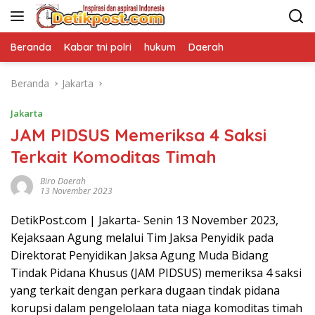
Langsung
ke
konten
Beranda
Kabar tni polri
hukum
Daerah
Beranda
Jakarta
Jakarta
JAM PIDSUS Memeriksa 4 Saksi
Terkait Komoditas Timah
Biro Daerah
13 November 2023
DetikPost.com | Jakarta- Senin 13 November 2023,
Kejaksaan Agung melalui Tim Jaksa Penyidik pada
Direktorat Penyidikan Jaksa Agung Muda Bidang
Tindak Pidana Khusus (JAM PIDSUS) memeriksa 4 saksi
yang terkait dengan perkara dugaan tindak pidana
korupsi dalam pengelolaan tata niaga komoditas timah