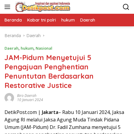
Langsung
ke
konten
Beranda
Kabar tni polri
hukum
Daerah
Beranda
Daerah
Daerah
,
hukum
,
Nasional
JAM-Pidum Menyetujui 5
Pengajuan Penghentian
Penuntutan Berdasarkan
Restorative Justice
Biro Daerah
10 Januari 2024
DetikPost.com |
Jakarta
– Rabu 10 Januari 2024, Jaksa
Agung RI melalui Jaksa Agung Muda Tindak Pidana
Umum (JAM-Pidum) Dr. Fadil Zumhana menyetujui 5