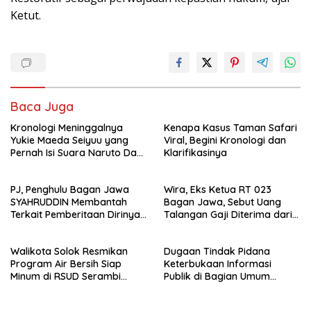
Ketut.
Baca Juga
Kronologi Meninggalnya
Kenapa Kasus Taman Safari
Yukie Maeda Seiyuu yang
Viral, Begini Kronologi dan
Pernah Isi Suara Naruto Dan
Klarifikasinya
Anime
PJ, Penghulu Bagan Jawa
Wira, Eks Ketua RT 023
SYAHRUDDIN Membantah
Bagan Jawa, Sebut Uang
Terkait Pemberitaan Dirinya
Talangan Gaji Diterima dari
Disalah Satu Media Online
Sekdes, Pj Penghulu Tak
Terlibat
Walikota Solok Resmikan
Dugaan Tindak Pidana
Program Air Bersih Siap
Keterbukaan Informasi
Minum di RSUD Serambi
Publik di Bagian Umum
Madinah
Sekda Rohil Sudah Masuk
Tahap Penyelidikan