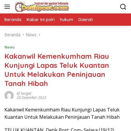
Langsung
ke
konten
Beranda
Kabar tni polri
hukum
Daerah
Beranda
News
News
Kakanwil Kemenkumham Riau
Kunjungi Lapas Teluk Kuantan
Untuk Melakukan Peninjauan
Tanah Hibah
Af Sengat
20 Desember 2023
Kakanwil Kemenkumham Riau Kunjungi Lapas Teluk
Kuantan Untuk Melakukan Peninjauan Tanah Hibah
TELUK KUANTAN, Detik Post. Com- Selasa (19/12)