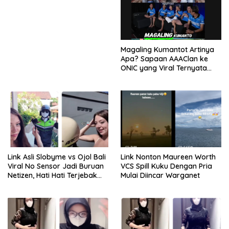
Magaling Kumantot Artinya
Apa? Sapaan AAAClan ke
ONIC yang Viral Ternyata
Punya Makna Mengejutkan
Link Asli Slobyme vs Ojol Bali
Link Nonton Maureen Worth
Viral No Sensor Jadi Buruan
VCS Spill Kuku Dengan Pria
Netizen, Hati Hati Terjebak
Mulai Diincar Warganet
Tautan Palsu!