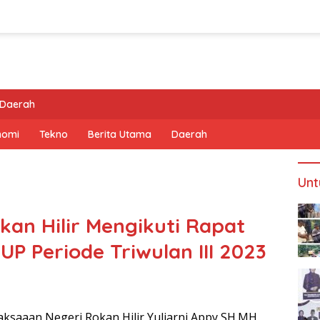
Daerah
nomi
Tekno
Berita Utama
Daerah
Unt
kan Hilir Mengikuti Rapat
UP Periode Triwulan III 2023
aksaaan Negeri Rokan Hilir Yuliarni Appy SH.MH.,