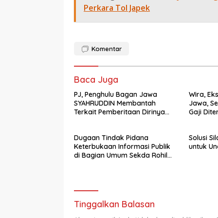
Perkara Tol Japek
Komentar
Baca Juga
PJ, Penghulu Bagan Jawa
Wira, Ek
SYAHRUDDIN Membantah
Jawa, Se
Terkait Pemberitaan Dirinya
Gaji Dite
Disalah Satu Media Online
Penghulu
Dugaan Tindak Pidana
Solusi S
Keterbukaan Informasi Publik
untuk U
di Bagian Umum Sekda Rohil
Sudah Masuk Tahap
Penyelidikan
Tinggalkan Balasan