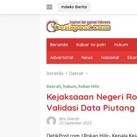
Langsung
Indeks Berita
ke
konten
Beranda
Kabar tni polri
hukum
Advertorial
News
Nasional
Eko
Beranda
Daerah
Daerah
,
hukum
,
Rokan Hilir
Kejaksaaan Negeri Ro
Validasi Data Piutang 
Biro Daerah
25 September 2023
DetikPost.com |Rokan Hilir- Kepala Kej