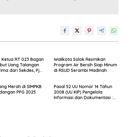
s Ketua RT 023 Bagan
Walikota Solok Resmikan
but Uang Talangan
Program Air Bersih Siap Minum
rima dari Sekdes, Pj
di RSUD Serambi Madinah
 Tak Terlibat
ilang Merah di SIMPKB
Pasal 52 UU Nomor 14 Tahun
ndangan PPG 2025
2008 (UU KIP) Pengelola
Informasi dan Dokumentasi :
PPID Sekda Rohil di Laporkan
Ke- Polda Riau