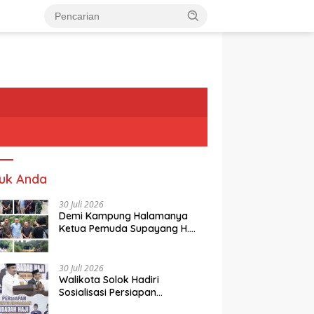
uk Anda
30 Juli 2026
Demi Kampung Halamanya
Ketua Pemuda Supayang H.
Rusli, Kelontorkan Dana Pribadi
Perbaiki Jalan Rusak Dari
Simpang Tabek Menuju
30 Juli 2026
Supayang
Walikota Solok Hadiri
Sosialisasi Persiapan
Penyelenggaraan Ibadah Haji