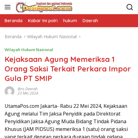
Langsung
ke
konten
Beranda
Kabar tni polri
hukum
Daerah
Beranda
Wilayah Hukum Nasional
Wilayah Hukum Nasional
Kejaksaan Agung Memeriksa 1
Orang Saksi Terkait Perkara Impor
Gula PT SMIP
Biro Daerah
23 Mei 2024
UtamaPos.com Jakarta- Rabu 22 Mei 2024, Kejaksaan
Agung melalui Tim Jaksa Penyidik pada Direktorat
Penyidikan Jaksa Agung Muda Bidang Tindak Pidana
Khusus (JAM PIDSUS) memeriksa 1 (satu) orang saksi
yang terkait dengan perkara dugaan tindak pidana