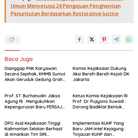
Umum Menyetujui 24 Pengajuan Penghentian
Penuntutan Berdasarkan Restorative Justice
Baca Juga
Dianggap PHK Karyawan
Komisi Kejaksaan Dukung
Secara Sepihak, KMMB Sumut
Aksi Bersih-Bersih Kejati DK
Akan Geruduk Gedung Graha
Jakarta
Merah Putih
Prof. ST. Burhanudin Jaksa
Ketua Komisi Kejaksaan RI
Agung RI : Mengukuhkan
Prof. Dr. Pujiyono Suwadi :
Kepengurusan Baru PERSAJA
Dorong Badiklat Bentuk
Periode 2025-2027
Insan Adhyaksa Beradab
dan Beretika
DPO Asal Kejaksaan Tinggi
Implementasi KUHP Yang
Kalimantan Selatan Berhasil
Baru JAM-Intel Kejagung :
di Amankan Tim SIRI
Tinjauan KUHP dan