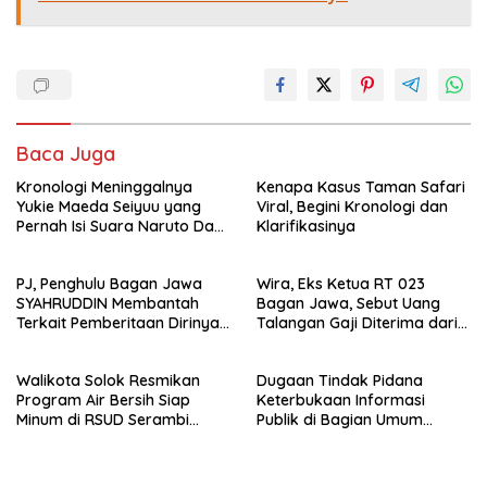
Baca Juga
Kronologi Meninggalnya
Kenapa Kasus Taman Safari
Yukie Maeda Seiyuu yang
Viral, Begini Kronologi dan
Pernah Isi Suara Naruto Dan
Klarifikasinya
Anime
PJ, Penghulu Bagan Jawa
Wira, Eks Ketua RT 023
SYAHRUDDIN Membantah
Bagan Jawa, Sebut Uang
Terkait Pemberitaan Dirinya
Talangan Gaji Diterima dari
Disalah Satu Media Online
Sekdes, Pj Penghulu Tak
Terlibat
Walikota Solok Resmikan
Dugaan Tindak Pidana
Program Air Bersih Siap
Keterbukaan Informasi
Minum di RSUD Serambi
Publik di Bagian Umum
Madinah
Sekda Rohil Sudah Masuk
Tahap Penyelidikan