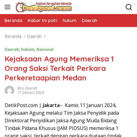
Langsung
ke
konten
Beranda
Kabar tni polri
hukum
Daerah
Beranda
Daerah
Daerah
,
hukum
,
Nasional
Kejaksaan Agung Memeriksa 1
Orang Saksi Terkait Perkara
Perkeretaapian Medan
Biro Daerah
11 Januari 2024
DetikPost.com |
Jakarta
– Kamis 11 Januari 2024,
Kejaksaan Agung melalui Tim Jaksa Penyidik pada
Direktorat Penyidikan Jaksa Agung Muda Bidang
Tindak Pidana Khusus (JAM PIDSUS) memeriksa 1
orang saksi, terkait dengan perkara dugaan tindak