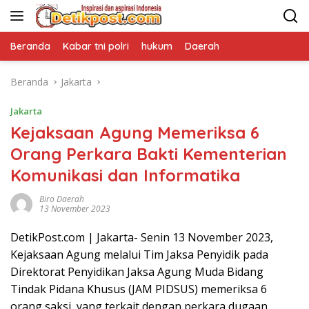
Langsung
ke
konten
Beranda
Kabar tni polri
hukum
Daerah
Beranda
Jakarta
Jakarta
Kejaksaan Agung Memeriksa 6
Orang Perkara Bakti Kementerian
Komunikasi dan Informatika
Biro Daerah
13 November 2023
DetikPost.com | Jakarta- Senin 13 November 2023,
Kejaksaan Agung melalui Tim Jaksa Penyidik pada
Direktorat Penyidikan Jaksa Agung Muda Bidang
Tindak Pidana Khusus (JAM PIDSUS) memeriksa 6
orang saksi, yang terkait dengan perkara dugaan