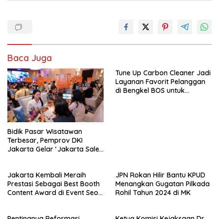
Baca Juga
Tune Up Carbon Cleaner Jadi
Layanan Favorit Pelanggan
di Bengkel BOS untuk
Mengembalikan Performa
Mobil
Bidik Pasar Wisatawan
Terbesar, Pemprov DKI
Jakarta Gelar ‘Jakarta Sales
Mission 2026’ di Xiamen dan
Shanghai
Jakarta Kembali Meraih
JPN Rokan Hilir Bantu KPUD
Prestasi Sebagai Best Booth
Menangkan Gugatan Pilkada
Content Award di Event Seoul
Rohil Tahun 2024 di MK
International Travel Fair 2025
Pentingnya Reformasi
Ketua Komisi Kejaksaan Dr.