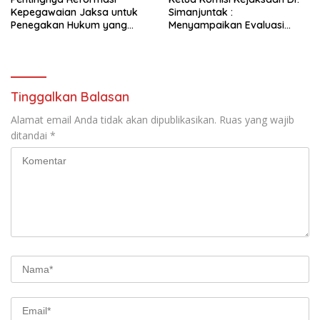
Kepegawaian Jaksa untuk
Simanjuntak :
Penegakan Hukum yang
Menyampaikan Evaluasi
Lebih Baik: Pelajaran dari
Terhadap Kinerja Kejaksaan
Korea Selatan
Republik Indonesia
Tinggalkan Balasan
Alamat email Anda tidak akan dipublikasikan.
Ruas yang wajib
ditandai
*