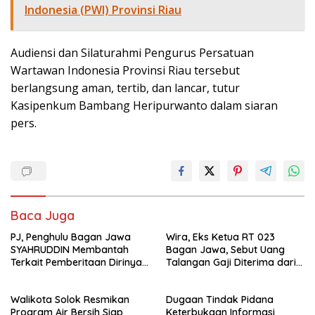
Indonesia (PWI) Provinsi Riau
Audiensi dan Silaturahmi Pengurus Persatuan
Wartawan Indonesia Provinsi Riau tersebut
berlangsung aman, tertib, dan lancar, tutur
Kasipenkum Bambang Heripurwanto dalam siaran
pers.
Baca Juga
PJ, Penghulu Bagan Jawa
Wira, Eks Ketua RT 023
SYAHRUDDIN Membantah
Bagan Jawa, Sebut Uang
Terkait Pemberitaan Dirinya
Talangan Gaji Diterima dari
Disalah Satu Media Online
Sekdes, Pj Penghulu Tak
Terlibat
Walikota Solok Resmikan
Dugaan Tindak Pidana
Program Air Bersih Siap
Keterbukaan Informasi