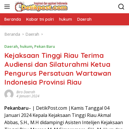
Langsung
ke
konten
Beranda
Kabar tni polri
hukum
Daerah
Beranda
Daerah
Daerah
,
hukum
,
Pekan Baru
Kejaksaan Tinggi Riau Terima
Audiensi dan Silaturahmi Ketua
Pengurus Persatuan Wartawan
Indonesia Provinsi Riau
Biro Daerah
4 Januari 2024
Pekanbaru
– | DetikPost.com |Kamis Tanggal 04
Januari 2024 Kepala Kejaksaan Tinggi Riau Akmal
Abbas, S.H., M.H didampingi Asisten Intelijen Kejaksaan