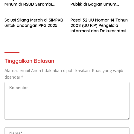
Minum di RSUD Serambi
Publik di Bagian Umum
Madinah
Sekda Rohil Sudah Masuk
Tahap Penyelidikan
Solusi Silang Merah di SIMPKB
Pasal 52 UU Nomor 14 Tahun
untuk Undangan PPG 2025
2008 (UU KIP) Pengelola
Informasi dan Dokumentasi :
PPID Sekda Rohil di Laporkan
Ke- Polda Riau
Tinggalkan Balasan
Alamat email Anda tidak akan dipublikasikan.
Ruas yang wajib
ditandai
*