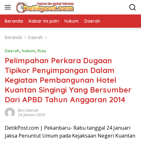
Langsung
ke
konten
Beranda
Kabar tni polri
hukum
Daerah
Beranda
Daerah
Daerah
,
hukum
,
Riau
Pelimpahan Perkara Dugaan
Tipikor Penyimpangan Dalam
Kegiatan Pembangunan Hotel
Kuantan Singingi Yang Bersumber
Dari APBD Tahun Anggaran 2014
Biro Daerah
24 Januari 2024
DetikPost.com | Pekanbaru- Rabu tanggal 24 Januari
Jaksa Penuntut Umum pada Kejaksaan Negeri Kuantan