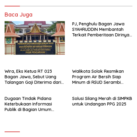
Baca Juga
PJ, Penghulu Bagan Jawa
SYAHRUDDIN Membantah
Terkait Pemberitaan Dirinya
Disalah Satu Media Online
Wira, Eks Ketua RT 023
Walikota Solok Resmikan
Bagan Jawa, Sebut Uang
Program Air Bersih Siap
Talangan Gaji Diterima dari
Minum di RSUD Serambi
Sekdes, Pj Penghulu Tak
Madinah
Terlibat
Dugaan Tindak Pidana
Solusi Silang Merah di SIMPKB
Keterbukaan Informasi
untuk Undangan PPG 2025
Publik di Bagian Umum
Sekda Rohil Sudah Masuk
Tahap Penyelidikan