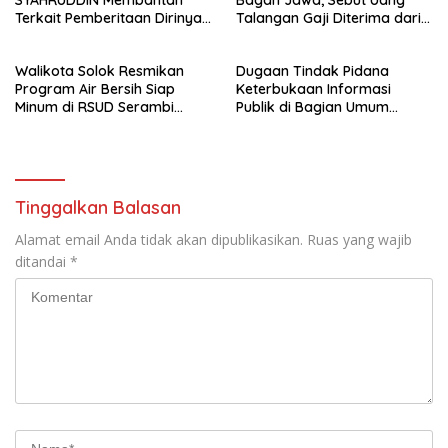
SYAHRUDDIN Membantah
Bagan Jawa, Sebut Uang
Terkait Pemberitaan Dirinya
Talangan Gaji Diterima dari
Disalah Satu Media Online
Sekdes, Pj Penghulu Tak
Terlibat
Walikota Solok Resmikan
Dugaan Tindak Pidana
Program Air Bersih Siap
Keterbukaan Informasi
Minum di RSUD Serambi
Publik di Bagian Umum
Madinah
Sekda Rohil Sudah Masuk
Tahap Penyelidikan
Tinggalkan Balasan
Alamat email Anda tidak akan dipublikasikan.
Ruas yang wajib
ditandai
*