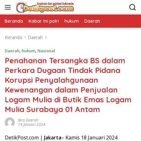
Langsung
ke
konten
Beranda
Kabar tni polri
hukum
Daerah
Beranda
Daerah
Daerah
,
hukum
,
Nasional
Penahanan Tersangka BS dalam
Perkara Dugaan Tindak Pidana
Korupsi Penyalahgunaan
Kewenangan dalam Penjualan
Logam Mulia di Butik Emas Logam
Mulia Surabaya 01 Antam
Biro Daerah
18 Januari 2024
DetikPost.com |
Jakarta
– Kamis 18 Januari 2024